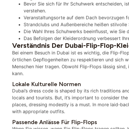
Bevor Sie sich für Ihr Schuhwerk entscheiden, is
verstehen.
Veranstaltungsorte auf dem Dach bevorzugen fo
Strandclubs und Außenbereiche heißen stilvolle
Die Wahl Ihres Schuhwerks beeinflusst, wie Sie 
Das Befolgen der Kleiderordnung verbessert Ihre 
Verständnis Der Dubai-Flip-Flop-Kl
Bei einem Besuch in Dubai ist es wichtig, die Flip-Flo
örtlichen Gepflogenheiten zu respektieren und sich wo
Menschen hier tragen. Obwohl Flip-Flops lässig sind, 
kann.
Lokale Kulturelle Normen
Dubai’s dress code is shaped by its rich traditions an
locals and tourists. But, it’s important to consider th
places, dressing modestly is a must. In more laid-back 
with appropriate outfits.
Passende Anlässe Für Flip-Flops
Wenn Sie wissen, wann Sie Flip-Flops tragen sollten,