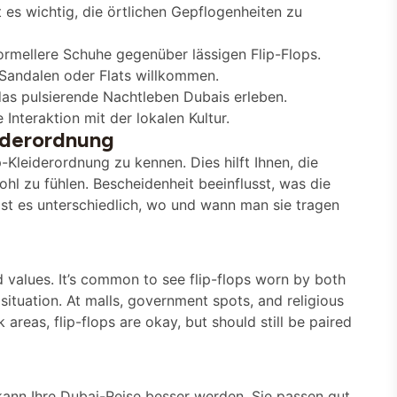
t es wichtig, die örtlichen Gepflogenheiten zu
rmellere Schuhe gegenüber lässigen Flip-Flops.
 Sandalen oder Flats willkommen.
das pulsierende Nachtleben Dubais erleben.
Interaktion mit der lokalen Kultur.
eiderordnung
p-Kleiderordnung zu kennen. Dies hilft Ihnen, die
hl zu fühlen. Bescheidenheit beeinflusst, was die
ist es unterschiedlich, wo und wann man sie tragen
d values. It’s common to see flip-flops worn by both
e situation. At malls, government spots, and religious
areas, flip-flops are okay, but should still be paired
 kann Ihre Dubai-Reise besser werden. Sie passen gut