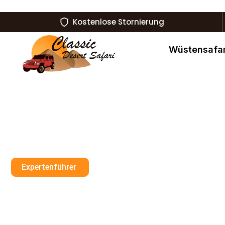
Kostenlose Stornierung
Wüstensafar
Expertenführer
Darf Man In Dub