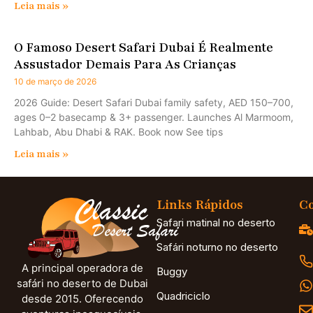
Leia mais »
O Famoso Desert Safari Dubai É Realmente
Assustador Demais Para As Crianças
10 de março de 2026
2026 Guide: Desert Safari Dubai family safety, AED 150–700,
ages 0–2 basecamp & 3+ passenger. Launches Al Marmoom,
Lahbab, Abu Dhabi & RAK. Book now See tips
Leia mais »
Links Rápidos
Co
Safari matinal no deserto
Safári noturno no deserto
A principal operadora de
Buggy
safári no deserto de Dubai
Quadriciclo
desde 2015. Oferecendo