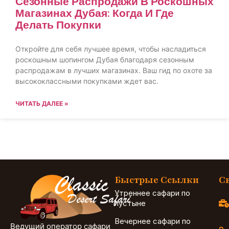
Сезонные Распродажи В Роскошных
Магазинах Дубая: Когда И Где
Делать Покупки
Откройте для себя лучшее время, чтобы насладиться
роскошным шопингом Дубая благодаря сезонным
распродажам в лучших магазинах. Ваш гид по охоте за
высококлассными покупками ждет вас.
ЧИТАТЬ ДАЛЕЕ »
Быстрые Ссылки
С
Утреннее сафари по
пустыне
Вечернее сафари по
Ведущий оператор сафари