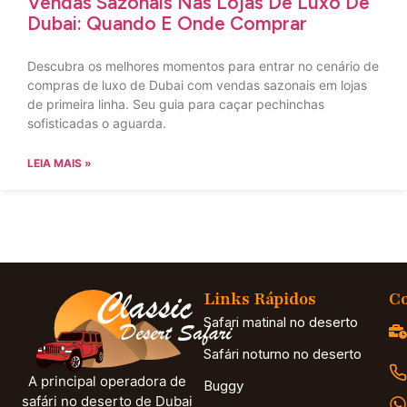
Vendas Sazonais Nas Lojas De Luxo De
Dubai: Quando E Onde Comprar
Descubra os melhores momentos para entrar no cenário de
compras de luxo de Dubai com vendas sazonais em lojas
de primeira linha. Seu guia para caçar pechinchas
sofisticadas o aguarda.
LEIA MAIS »
Links Rápidos
Co
Safari matinal no deserto
Safári noturno no deserto
A principal operadora de
Buggy
safári no deserto de Dubai