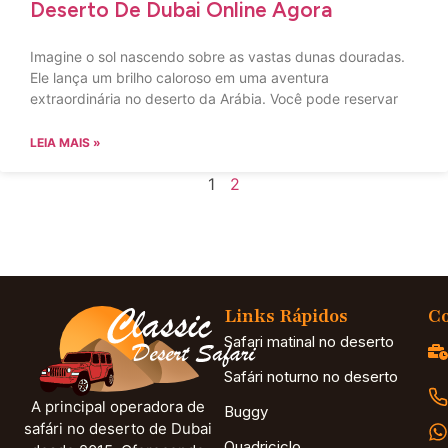
Deserto De Dubai Online Agora
Imagine o sol nascendo sobre as vastas dunas douradas.
Ele lança um brilho caloroso em uma aventura
extraordinária no deserto da Arábia. Você pode reservar
LEIA MAIS »
1
2
Links Rápidos
Co
Safari matinal no deserto
Safári noturno no deserto
A principal operadora de
Buggy
safári no deserto de Dubai
Quadriciclo