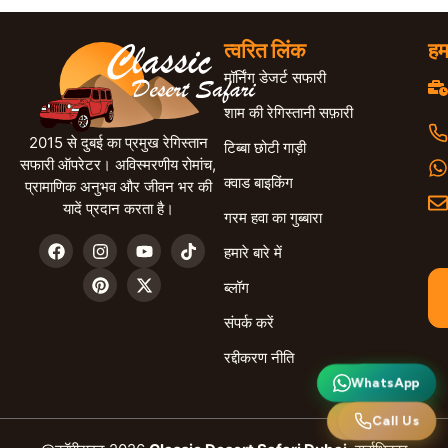
त्वरित लिंक
हम
मॉर्निंग डेजर्ट सफारी
शाम की रेगिस्तानी सफ़ारी
2015 से दुबई का प्रमुख रेगिस्तान
टिब्बा छोटी गाड़ी
सफारी ऑपरेटर। अविस्मरणीय रोमांच,
क्वाड बाइकिंग
प्रामाणिक अनुभव और जीवन भर की
यादें प्रदान करता है।
गरम हवा का गुब्बारा
हमारे बारे में
ब्लॉग
संपर्क करें
रद्दीकरण नीति
WhatsApp
व्हाट्सएप
हमें कॉल करें
Call Us