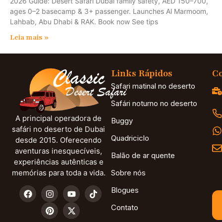
2026 Guide: Desert Safari Dubai family safety, AED 150–700,
ages 0–2 basecamp & 3+ passenger. Launches Al Marmoom,
Lahbab, Abu Dhabi & RAK. Book now See tips
Leia mais »
Links Rápidos
Co
Safari matinal no deserto
Safári noturno no deserto
A principal operadora de
Buggy
safári no deserto de Dubai
Quadriciclo
desde 2015. Oferecendo
aventuras inesquecíveis,
Balão de ar quente
experiências autênticas e
memórias para toda a vida.
Sobre nós
Blogues
Contato