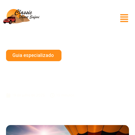
Guia especializado
Quão Longe Você Consegue
Subir Em Um Balão De Ar
Quente?
19 de julho de 2025
10 minutos