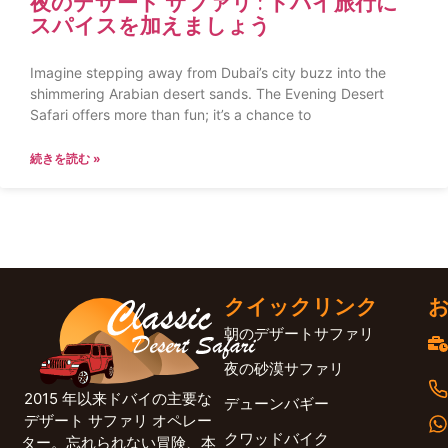
夜のデザート サファリ : ドバイ旅行に
スパイスを加えましょう
Imagine stepping away from Dubai’s city buzz into the
shimmering Arabian desert sands. The Evening Desert
Safari offers more than fun; it’s a chance to
続きを読む »
クイックリンク
朝のデザートサファリ
夜の砂漠サファリ
2015 年以来ドバイの主要な
デューンバギー
デザート サファリ オペレー
クワッドバイク
ター。忘れられない冒険、本