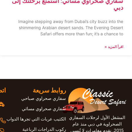
سفاري صحراوي مسائي: استمتع برحلتك إلى
دبي
Imagine stepping away from Dubai’s city buzz into the
shimmering Arabian desert sands. The Evening Desert
Safari offers more than fun; it’s a chance to
اقرأ المزيد »
روابط سريعة
اتص
سفاري صحراوي صباحي
سفاري صحراوي مسائي
المشغل الأول لرحلات السفاري
الكثيب عربات التي تجرها الدواب
الصحراوية في دبي منذ عام
ركوب الدراجات الرباعية
2015. نقدم مغامرات لا تُنسى