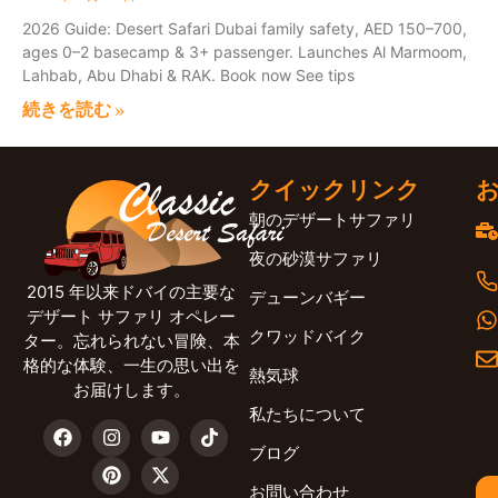
2026 Guide: Desert Safari Dubai family safety, AED 150–700,
ages 0–2 basecamp & 3+ passenger. Launches Al Marmoom,
Lahbab, Abu Dhabi & RAK. Book now See tips
続きを読む »
クイックリンク
朝のデザートサファリ
夜の砂漠サファリ
2015 年以来ドバイの主要な
デューンバギー
デザート サファリ オペレー
クワッドバイク
ター。忘れられない冒険、本
格的な体験、一生の思い出を
熱気球
お届けします。
私たちについて
ブログ
お問い合わせ