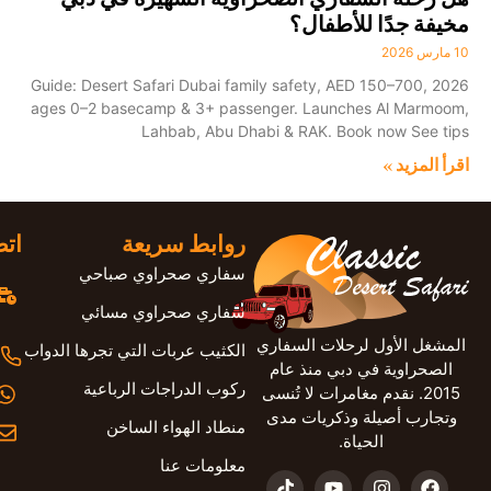
مخيفة جدًا للأطفال؟
10 مارس 2026
2026 Guide: Desert Safari Dubai family safety, AED 150–700,
ages 0–2 basecamp & 3+ passenger. Launches Al Marmoom,
Lahbab, Abu Dhabi & RAK. Book now See tips
اقرأ المزيد »
روابط سريعة
اتص
سفاري صحراوي صباحي
سفاري صحراوي مسائي
المشغل الأول لرحلات السفاري
الكثيب عربات التي تجرها الدواب
الصحراوية في دبي منذ عام
ركوب الدراجات الرباعية
2015. نقدم مغامرات لا تُنسى
وتجارب أصيلة وذكريات مدى
منطاد الهواء الساخن
الحياة.
معلومات عنا