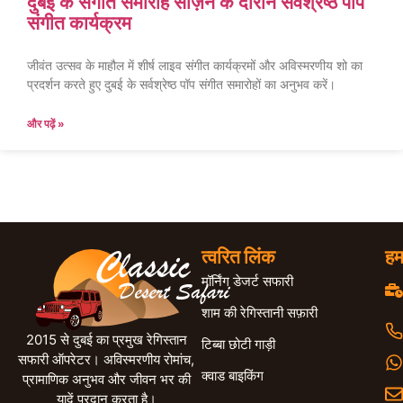
दुबई के संगीत समारोह सीज़न के दौरान सर्वश्रेष्ठ पॉप
संगीत कार्यक्रम
जीवंत उत्सव के माहौल में शीर्ष लाइव संगीत कार्यक्रमों और अविस्मरणीय शो का
प्रदर्शन करते हुए दुबई के सर्वश्रेष्ठ पॉप संगीत समारोहों का अनुभव करें।
और पढ़ें »
त्वरित लिंक
हम
मॉर्निंग डेजर्ट सफारी
शाम की रेगिस्तानी सफ़ारी
2015 से दुबई का प्रमुख रेगिस्तान
टिब्बा छोटी गाड़ी
सफारी ऑपरेटर। अविस्मरणीय रोमांच,
क्वाड बाइकिंग
प्रामाणिक अनुभव और जीवन भर की
यादें प्रदान करता है।