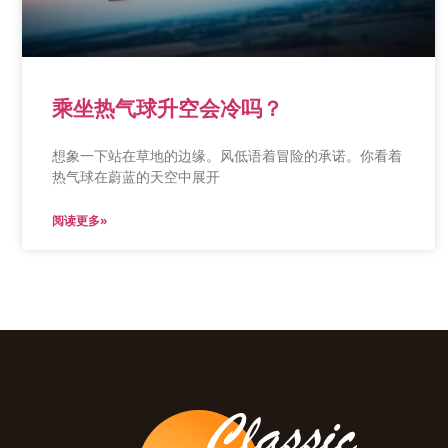
乘坐热气球升空会冷吗？
想象一下站在草地的边缘。风低语着冒险的承诺。你看着
热气球在蔚蓝的天空中展开
阅读更多»