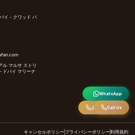
バイ - クワッド バ
afari.com
 アル マルサ ストリ
 - ドバイ マリーナ
ワッツアップ
WhatsApp
お電話ください
Call Us
キャンセルポリシー
プライバシーポリシー
利用規約