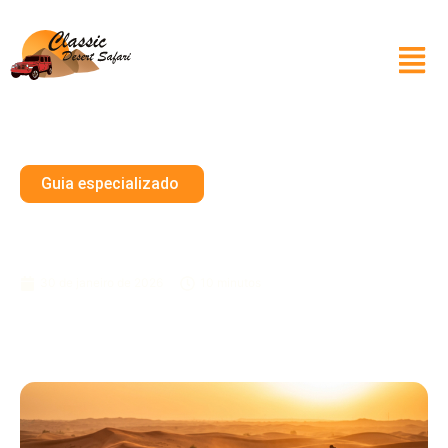
Guia especializado
Buggy Sharjah Private Tour
Vale O Guia De Custo
30 de janeiro de 2026
10 minutos