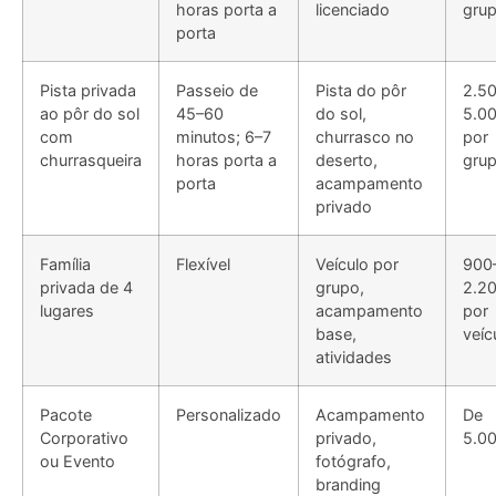
porta
Pista privada
Passeio de
Pista do pôr
2.5
ao pôr do sol
45–60
do sol,
5.0
com
minutos; 6–7
churrasco no
por
churrasqueira
horas porta a
deserto,
gru
porta
acampamento
privado
Família
Flexível
Veículo por
900
privada de 4
grupo,
2.2
lugares
acampamento
por
base,
veíc
atividades
Pacote
Personalizado
Acampamento
De
Corporativo
privado,
5.0
ou Evento
fotógrafo,
branding