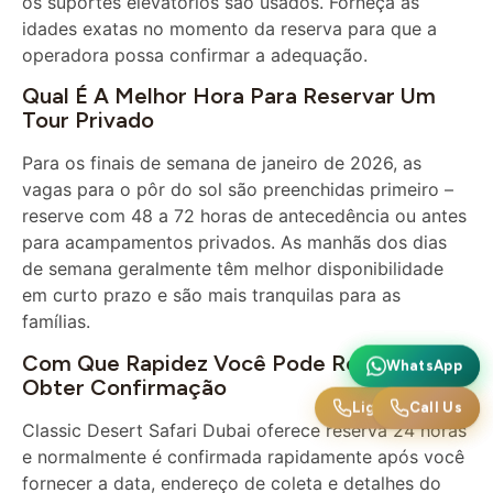
idades exatas no momento da reserva para que a
operadora possa confirmar a adequação.
Qual É A Melhor Hora Para Reservar Um
Tour Privado
Para os finais de semana de janeiro de 2026, as
vagas para o pôr do sol são preenchidas primeiro –
reserve com 48 a 72 horas de antecedência ou antes
para acampamentos privados. As manhãs dos dias
de semana geralmente têm melhor disponibilidade
em curto prazo e são mais tranquilas para as
famílias.
Com Que Rapidez Você Pode Reservar E
WhatsApp
WhatsApp
Obter Confirmação
Call Us
Ligue para nós
Classic Desert Safari Dubai oferece reserva 24 horas
e normalmente é confirmada rapidamente após você
fornecer a data, endereço de coleta e detalhes do
participante. A confirmação inclui uma janela de