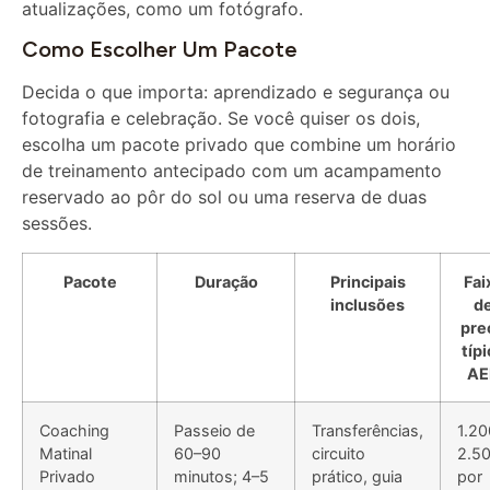
Como Escolher Um Pacote
Decida o que importa: aprendizado e segurança ou
fotografia e celebração. Se você quiser os dois,
escolha um pacote privado que combine um horário
de treinamento antecipado com um acampamento
reservado ao pôr do sol ou uma reserva de duas
sessões.
Pacote
Duração
Principais
Fai
inclusões
d
pre
típi
AE
Coaching
Passeio de
Transferências,
1.20
Matinal
60–90
circuito
2.5
Privado
minutos; 4–5
prático, guia
por
horas porta a
licenciado
gru