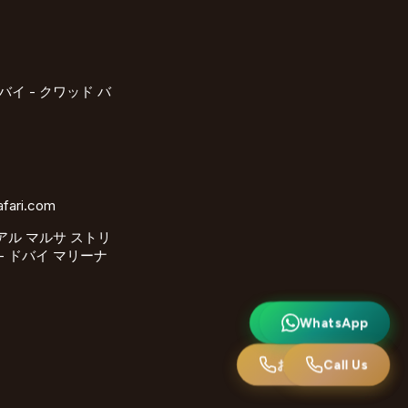
バイ - クワッド バ
afari.com
 アル マルサ ストリ
 - ドバイ マリーナ
ワッツアップ
WhatsApp
お電話ください
Call Us