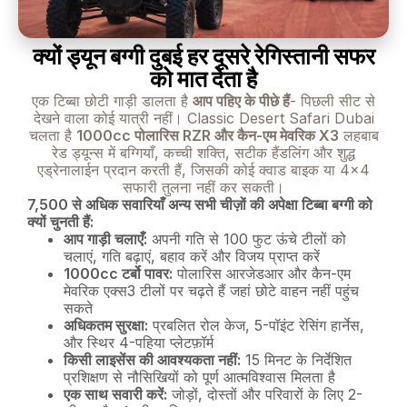
क्यों ड्यून बग्गी दुबई हर दूसरे रेगिस्तानी सफर
को मात देता है
एक टिब्बा छोटी गाड़ी डालता है
आप पहिए के पीछे हैं
- पिछली सीट से
देखने वाला कोई यात्री नहीं। Classic Desert Safari Dubai
चलता है
1000cc पोलारिस RZR और कैन-एम मेवरिक X3
लहबाब
रेड ड्यून्स में बग्गियाँ, कच्ची शक्ति, सटीक हैंडलिंग और शुद्ध
एड्रेनालाईन प्रदान करती हैं, जिसकी कोई क्वाड बाइक या 4×4
सफारी तुलना नहीं कर सकती।
7,500 से अधिक सवारियाँ अन्य सभी चीज़ों की अपेक्षा टिब्बा बग्गी को
क्यों चुनती हैं:
आप गाड़ी चलाएँ:
अपनी गति से 100 फुट ऊंचे टीलों को
चलाएं, गति बढ़ाएं, बहाव करें और विजय प्राप्त करें
1000cc टर्बो पावर:
पोलारिस आरजेडआर और कैन-एम
मेवरिक एक्स3 टीलों पर चढ़ते हैं जहां छोटे वाहन नहीं पहुंच
सकते
अधिकतम सुरक्षा:
प्रबलित रोल केज, 5-पॉइंट रेसिंग हार्नेस,
और स्थिर 4-पहिया प्लेटफ़ॉर्म
किसी लाइसेंस की आवश्यकता नहीं:
15 मिनट के निर्देशित
प्रशिक्षण से नौसिखियों को पूर्ण आत्मविश्वास मिलता है
एक साथ सवारी करें:
जोड़ों, दोस्तों और परिवारों के लिए 2-