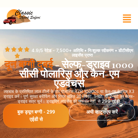
4.9/5 रेटेड - 7,500+ अतिथि • निःशुल्क रद्दीकरण • डीटीसीएम
लाइसेंस प्राप्त
दून बग्गी दुबई
- सेल्फ-ड्राइव 1000
सीसी पोलारिस और कैन-एम
एडवेंचर्स
लहबाब के प्रतिष्ठित लाल टीलों के पार पोलारिस RZR 1000cc या कैन-एम मेवरिक X3
ड्राइव करें। पूर्ण सुरक्षा ब्रीफिंग और गियर सहित 30-मिनट, 1-घंटे, या 2-घंटे का सेल्फ-
ड्राइव सत्र चुनें। ड्राइविंग लाइसेंस की जरूरत नहीं. से
299 एईडी
.
बुक ड्यून बग्गी - 299
अभी व्हाट्सएप करें
एईडी से