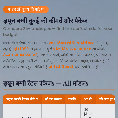
पारदर्शी मूल्य निर्धारण
ड्यून बग्गी दुबई की कीमतें और पैकेज
Compare 25+ packages — find the perfect ride for your
budget
क्लासिक डेजर्ट सफारी ऑफर
25+ टिब्बा छोटी गाड़ी पैकेज
से शुरू हो
रहा है
एईडी 399
. बीहड़ में से चुनें
पोलारिस RZR 1000cc
या प्रीमियम
कैन-एम मेवरिक X3
, एकल सवारों, जोड़ों के लिए उपलब्ध, परिवार, और
कॉर्पोरेट समूह। सभी कीमतों में सुरक्षा गियर, पेशेवर गाइड, शामिल हैं और
रेगिस्तान तक पहुंच। कीमतें हैं
प्रति छोटी गाड़ी
, प्रति व्यक्ति नहीं.
ड्यून बग्गी रेंटल पैकेजs — All मॉडलs
ड्यून बग्गी रेंटल पैकेज
सीटर प्रकार
व्यक्ति
अवधि
कीमत (एईड
30
मिनट