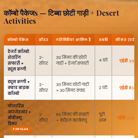
कॉम्बो पैकेजs — टिब्बा छोटी गाड़ी + Desert
Activities
कॉम्बो पैकेज
सीटर
गतिविधियां शामिल हैं
अवधि
कीमत (एईड
डेजर्ट कॉम्बो:
शेयरिंग
2-
30 मिनट की छोटी
4 घंटे
एईडी 399
सफारी +
सीटर
गाड़ी + डेजर्ट सफारी
ड्यून बग्गी
ड्यून बग्गी +
2-
30 मिनट छोटी गाड़ी
एईडी 850
क्वाड बाइक
2 घंटे
सीटर
+ 30 मिनट क्वाड
कॉम्बो
पोलारिस
आरजेडआर +
2-
60 मिनट की सवारी
पूरी
एईडी 2,20
बीबीक्यू
सीटर
+ बेडौइन बारबेक्यू
शाम
डिनर