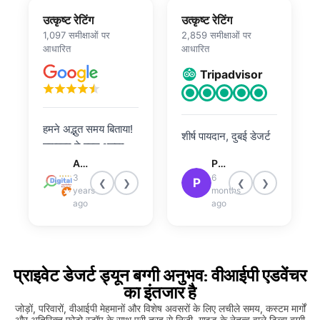
उत्कृष्ट रेटिंग
उत्कृष्ट रेटिंग
1,097 समीक्षाओं पर
2,859 समीक्षाओं पर
आधारित
आधारित
Tripadvisor
हमने अद्भुत समय बिताया!
शीर्ष पायदान, दुबई डेजर्ट
ड्राइवर ने बहुत अच्छा
सफारी टूर अभिलाष की
काम किया. सुनिश्चित करें
Atley Joseph
Patricia R
सिफारिश करता है यदि वह
3
6
कि आप कमर कस लें और
P
❮
❯
❮
❯
टूर गाइड के लिए उपलब्ध
years
months
उन्हें इसे ऐसे चलाने के
ago
है !! मैं अपने पति, अपनी
ago
लिए प्रोत्साहित करें जैसे
बहन और अपने जीजाजी
उन्होंने इसे चुराया हो।
के साथ गई थी! हम निजी
ड्राइव से गए (100%
प्राइवेट डेजर्ट ड्यून बग्गी अनुभव: वीआईपी एडवेंचर
इसके लायक) जहां भी हम
का इंतजार है
चाहते थे, वहां से गाड़ी ले
ली गई.. अभिलाष- हमारा
जोड़ों, परिवारों, वीआईपी मेहमानों और विशेष अवसरों के लिए लचीले समय, कस्टम मार्गों
और अतिरिक्त फोटो स्टॉप के साथ पूरी तरह से निजी, गाइड के नेतृत्व वाले टिब्बा बग्गी