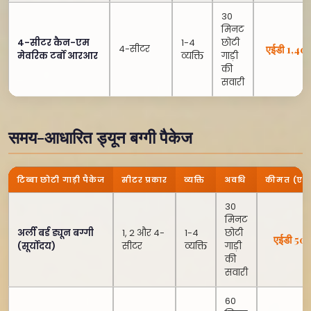
30
मिनट
4-सीटर कैन-एम
1-4
छोटी
4-सीटर
एईडी 1,40
मेवरिक टर्बो आरआर
व्यक्ति
गाड़ी
की
सवारी
समय-आधारित ड्यून बग्गी पैकेज
टिब्बा छोटी गाड़ी पैकेज
सीटर प्रकार
व्यक्ति
अवधि
कीमत (एई
30
मिनट
अर्ली बर्ड ड्यून बग्गी
1, 2 और 4-
1-4
छोटी
एईडी 50
(सूर्योदय)
सीटर
व्यक्ति
गाड़ी
की
सवारी
60