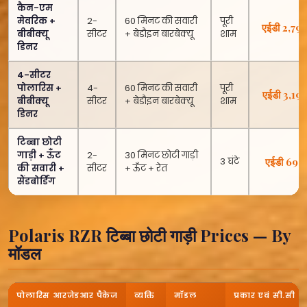
कैन-एम
मेवरिक +
2-
60 मिनट की सवारी
पूरी
एईडी 2,79
बीबीक्यू
सीटर
+ बेडौइन बारबेक्यू
शाम
डिनर
4-सीटर
पोलारिस +
4-
60 मिनट की सवारी
पूरी
एईडी 3,19
बीबीक्यू
सीटर
+ बेडौइन बारबेक्यू
शाम
डिनर
टिब्बा छोटी
गाड़ी + ऊँट
2-
30 मिनट छोटी गाड़ी
3 घंटे
एईडी 699
की सवारी +
सीटर
+ ऊँट + रेत
सैंडबोर्डिंग
Polaris RZR टिब्बा छोटी गाड़ी Prices — By
मॉडल
पोलारिस आरजेडआर पैकेज
व्यक्ति
मॉडल
प्रकार एवं सी.सी