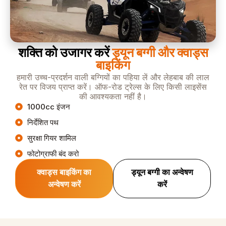
शक्ति को उजागर करें
ड्यून बग्गी और क्वाड्स
बाइकिंग
हमारी उच्च-प्रदर्शन वाली बग्गियों का पहिया लें और लेहबाब की लाल
रेत पर विजय प्राप्त करें। ऑफ-रोड ट्रेल्स के लिए किसी लाइसेंस
की आवश्यकता नहीं है।
1000cc इंजन
निर्देशित पथ
सुरक्षा गियर शामिल
फोटोग्राफी बंद करो
क्वाड्स बाइकिंग का
ड्यून बग्गी का अन्वेषण
अन्वेषण करें
करें