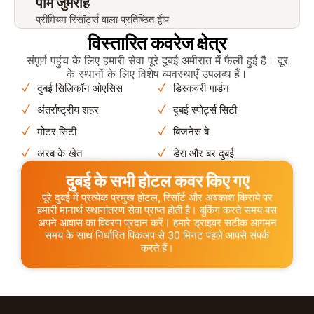
पाम जुमेराह
प्रीमियम रिसॉर्ट्स वाला प्रतिष्ठित द्वीप
विस्तारित कवरेज क्षेत्र
संपूर्ण पहुंच के लिए हमारी सेवा पूरे दुबई अमीरात में फैली हुई है। दूर
के स्थानों के लिए विशेष व्यवस्थाएँ उपलब्ध हैं।
दुबई सिलिकॉन ओएसिस
डिस्कवरी गार्डन
अंतर्राष्ट्रीय शहर
दुबई स्पोर्ट्स सिटी
मोटर सिटी
बिजनेस बे
अरब के खेत
डेरा और बर दुबई
दुबई के सभी होटल कवर किए गए
पूरे दुबई में प्रत्येक प्रमुख होटल, रिसॉर्ट और अवकाश किराये पर
हमारी मानार्थ स्थानांतरण सेवा प्राप्त होती है। बुकिंग करते समय बस
अपने आवास का विवरण प्रदान करें। हमारे ड्राइवर सटीक आगमन
समय के साथ निर्धारित पिकअप से 30 मिनट पहले आपसे संपर्क
करते हैं।