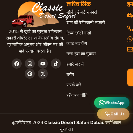
त्वरित लिंक
हम
मॉर्निंग डेजर्ट सफारी
शाम की रेगिस्तानी सफ़ारी
2015 से दुबई का प्रमुख रेगिस्तान
टिब्बा छोटी गाड़ी
सफारी ऑपरेटर। अविस्मरणीय रोमांच,
क्वाड बाइकिंग
प्रामाणिक अनुभव और जीवन भर की
यादें प्रदान करता है।
गरम हवा का गुब्बारा
हमारे बारे में
ब्लॉग
संपर्क करें
रद्दीकरण नीति
WhatsApp
व्हाट्सएप
Call Us
हमें कॉल करें
@कॉपीराइट 2026
Classic Desert Safari Dubai.
सर्वाधिकार
सुरक्षित।