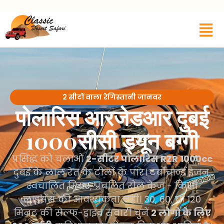
2 सीटों वाला रेगिस्तानी जानवर
पोलारिस आरजेडआर दुबई
1000सीसी ड्यून बग्गी
प्रसिद्ध को चलाओ
2-सीटर पोलारिस RZR 1000cc
दुबई के लाल रेत के टीलों के पार। टर्बोचार्ज्ड इंजन,
स्वचालित गियर, प्रबलित रोल केज - किसी
लाइसेंस की आवश्यकता नहीं। 30, 60, या 120
मिनट की सेल्फ-ड्राइव सवारी चुनें
2 लोगों के लिए