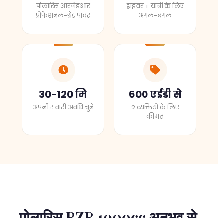
पोलारिस आरजेडआर
ड्राइवर + यात्री के लिए
प्रोफेशनल-ग्रेड पावर
अगल-बगल
30-120 मि
600 एईडी से
अपनी सवारी अवधि चुनें
2 व्यक्तियों के लिए
कीमत
पोलारिस RZR 1000cc अनुभव से