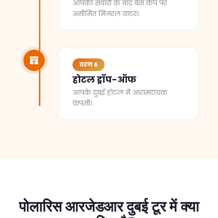
आपकी सवारी के बाद बेस कैंप पर
असीमित मिनरल वाटर।
चरण 6
होटल ड्रॉप-ऑफ
आपके दुबई होटल में आरामदायक
वापसी।
पोलारिस आरजेडआर दुबई टूर में क्या