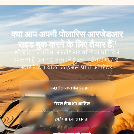
क्या आप अपनी पोलारिस आरजेडआर
राइड बुक करने के लिए तैयार हैं?
सीमित पोलारिस आरजेडआर बग्गियां प्रतिदिन
उपलब्ध हैं। 24 घंटे तक निःशुल्क रद्दीकरण। 4.9-
स्टार रेटिंग वाला लाइसेंस प्राप्त ऑपरेटर।
लाइसेंस प्राप्त डेजर्ट सफ़ारी
होटल पिकअप शामिल
24/7 ग्राहक सहायता