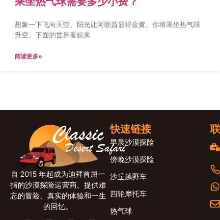
乘坐热气球需要多少小费？
想象一下飞向天空。阳光让阿联酋显得金黄。你将乘坐热气球
升空。下面的世界看起来
阅读更多»
快速链接
早晨沙漠探险
傍晚沙漠探险
自 2015 年起成为迪拜首屈一
沙丘越野车
指的沙漠探险运营商。提供难
四轮摩托车
忘的冒险、真实的体验和一生
的回忆。
热气球