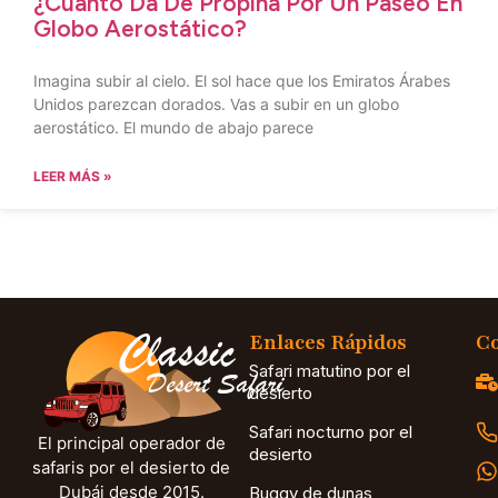
¿Cuánto Da De Propina Por Un Paseo En
Globo Aerostático?
Imagina subir al cielo. El sol hace que los Emiratos Árabes
Unidos parezcan dorados. Vas a subir en un globo
aerostático. El mundo de abajo parece
LEER MÁS »
Enlaces Rápidos
Co
Safari matutino por el
desierto
Safari nocturno por el
El principal operador de
desierto
safaris por el desierto de
Dubái desde 2015.
Buggy de dunas