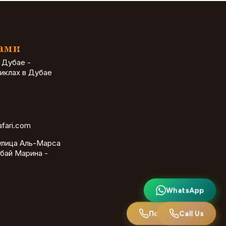
Нами
 Дубае -
иклах в Дубае
afari.com
улица Аль-Марса
бай Марина -
WhatsApp
WhatsApp
Позвоните нам
Call Us