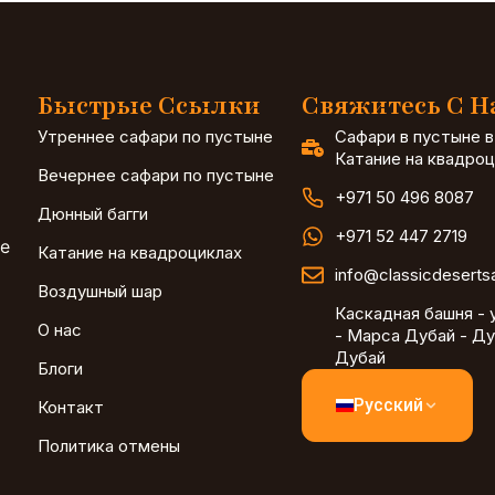
Быстрые Ссылки
Свяжитесь С 
Утреннее сафари по пустыне
Сафари в пустыне в
Катание на квадроц
Вечернее сафари по пустыне
+971 50 496 8087
Дюнный багги
+971 52 447 2719
ае
Катание на квадроциклах
info@classicdeserts
Воздушный шар
Каскадная башня - 
О нас
- Марса Дубай - Ду
Дубай
Блоги
Русский
Контакт
Политика отмены