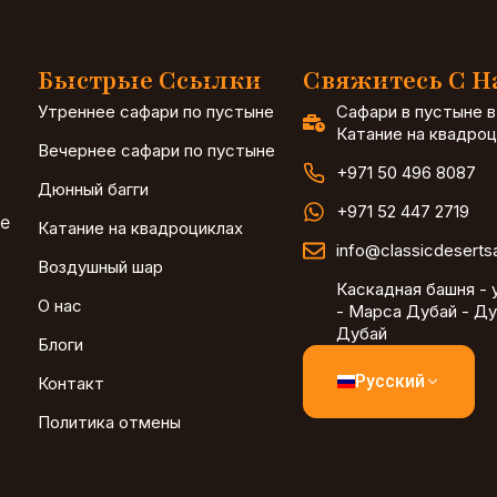
Быстрые Ссылки
Свяжитесь С 
Утреннее сафари по пустыне
Сафари в пустыне в
Катание на квадроц
Вечернее сафари по пустыне
+971 50 496 8087
Дюнный багги
+971 52 447 2719
ае
Катание на квадроциклах
info@classicdeserts
Воздушный шар
Каскадная башня - 
О нас
- Марса Дубай - Ду
Дубай
Блоги
Русский
Контакт
Политика отмены