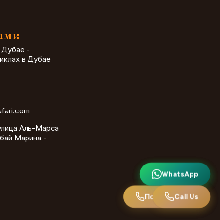
Нами
 Дубае -
иклах в Дубае
afari.com
улица Аль-Марса
бай Марина -
WhatsApp
WhatsApp
Позвоните нам
Call Us