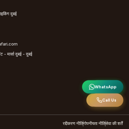
ाइकिंग दुबई
afari.com
ट - मार्सा दुबई - दुबई
WhatsApp
व्हाट्सएप
हमें कॉल करें
Call Us
रद्दीकरण नीति
गोपनीयता नीति
सेवा की शर्तें