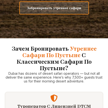
Забронировать утреннее сафари
Зачем Бронировать
Утреннее
Сафари По Пустыне
С
Классическим Сафари По
Пустыне?
Dubai has dozens of desert safari operators — but not all
deliver the same experience. Here’s why 7,500+ guests trust
us for their morning desert adventure.
Туроператор С Лицензией DTCM