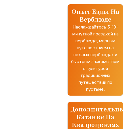
Опыт Езды На
Верблюде
Наслаждайтесь 5-10-
минутной поездкой на
верблюде, мирным
путешествием на
нежных верблюдах и
быстрым знакомством
с культурой
традиционных
путешествий по
пустыне.
Дополнительны
Катание На
Квадроциклах