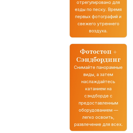
отрегулировано для
езды по песку. Время
первых фотографий и
свежего утреннего
воздуха.
Фотостоп +
Сэндбординг
Снимайте панорамные
виды, а затем
наслаждайтесь
катанием на
сэндборде с
предоставленным
оборудованием —
легко освоить,
развлечение для всех.