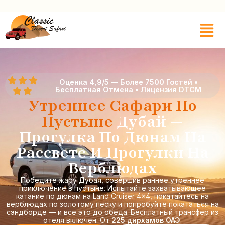
Оценка 4,9/5 — Более 7500 Гостей •
Бесплатная Отмена • Лицензия DTCM
Утреннее Сафари По
Пустыне
Дубай —
Прогулка По Дюнам На
Рассвете И Прогулки На
Верблюдах
Победите жару Дубая, совершив раннее утреннее
приключение в пустыне. Испытайте захватывающее
катание по дюнам на Land Cruiser 4×4, покатайтесь на
верблюдах по золотому песку и попробуйте покататься на
сэндборде — и все это до обеда. Бесплатный трансфер из
отеля включен. От
225 дирхамов ОАЭ
.