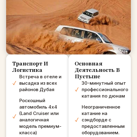
100%), нас
забрали, где бы
мы ни хотели.
Абхилаш - наш
водитель был
НЕВЕРОЯТЕН!! Не
могу сказать
достаточно
Транспорт И
Основная
удивительных
Логистика
Деятельность В
вещей. Он был
Пустыне
Встреча в отеле и
таким веселым,
высадка из всех
30-минутный опыт
сделал много
районов Дубая
профессионального
наших
катания по дюнам
Роскошный
фотографий и
автомобиль 4x4
Неограниченное
видео, он всегда
(Land Cruiser или
катание на
следил за тем,
аналогичная
сэндборде с
чтобы мы ничего
модель премиум-
предоставленным
не пропустили! 5*
класса)
оборудованием.