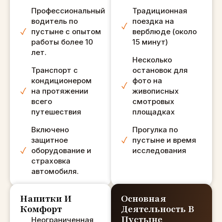
ПЛЮС... Это
Профессиональный
Традиционная
ПОЛНЫЙ опыт.
водитель по
поездка на
Единственное,
пустыне с опытом
верблюде (около
что мы
работы более 10
15 минут)
пропустили, это
лет.
Несколько
фотографии
Транспорт с
остановок для
заката, и это было
кондиционером
фото на
нормально, но
на протяжении
живописных
если вы хотите
всего
смотровых
их, я советую вам
путешествия
площадках
добраться до
Включено
Прогулка по
лагеря наследия
защитное
пустыне и время
к 17:30 (в это
оборудование и
исследования
время года), и
страховка
они
автомобиля.
предупредили
нас о нашем
Напитки И
Основная
позднем запросе
Комфорт
Деятельность В
на встречу (14:30
Пустыне
Неограниченная