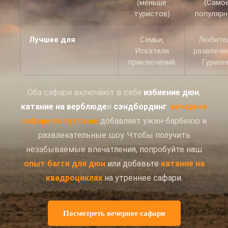
(меньше
(Само
туристов)
популярн
Лучшее для
Семьи,
Любите
Искатели
развлече
приключений
Гурман
Оба сафари включают в себя
избиение дюн
,
катание на верблюде
и
сэндбординг
.
вечернее
сафари по пустыне
добавляет ужин-барбекю и
развлекательные шоу. Чтобы получить
незабываемые впечатления, попробуйте наш
опыт багги для дюн
или добавьте
катание на
квадроциклах
на утреннее сафари.
Посмотреть вечернее сафари