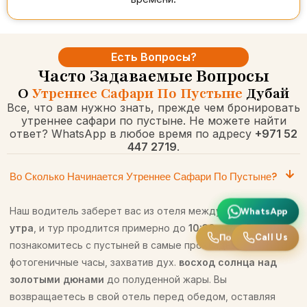
Есть Вопросы?
Часто Задаваемые Вопросы
О
Утреннее Сафари По Пустыне
Дубай
Все, что вам нужно знать, прежде чем бронировать
утреннее сафари по пустыне. Не можете найти
ответ? WhatsApp в любое время по адресу
+971 52
447 2719
.
Во Сколько Начинается Утреннее Сафари По Пустыне?
Наш водитель заберет вас из отеля между
6:00–6:30
WhatsApp
WhatsApp
утра
, и тур продлится примерно до
10:30 утра
. Вы
Call Us
Позвоните нам
познакомитесь с пустыней в самые прохладные и
фотогеничные часы, захватив дух.
восход солнца над
золотыми дюнами
до полуденной жары. Вы
возвращаетесь в свой отель перед обедом, оставляя