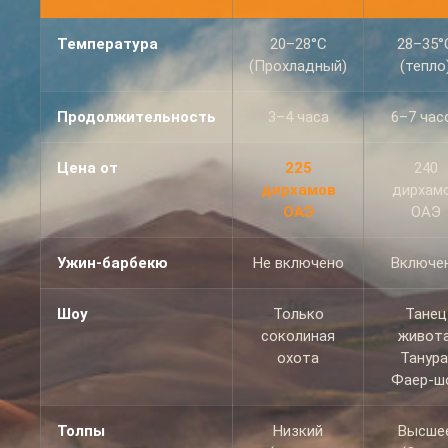
лучшем гиде.
Любовь из
Температура
20–28°C
28–35°
Канады.
(Прохладный)
(тепло
Продолжительность
3–4 часа
6–7 час
Цена от
225
240
дирхамов
дирхам
ОАЭ
ОАЭ
Ужин-барбекю
Не включено
Включе
Шоу
Только
Танец
соколиная
живота
охота
Танура
Фаер-ш
Толпы
Низкий
Высше