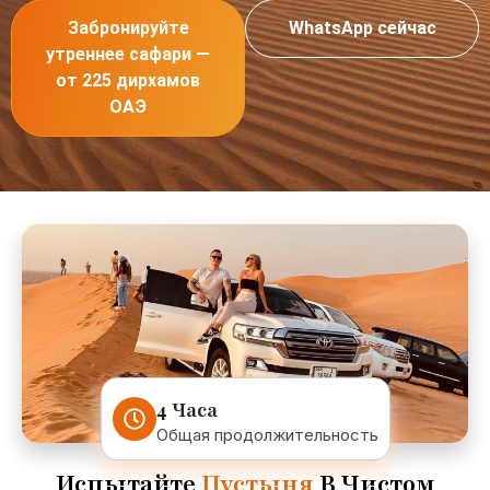
Забронируйте
WhatsApp сейчас
утреннее сафари —
от 225 дирхамов
ОАЭ
4 Часа
Общая продолжительность
Испытайте
Пустыня
В Чистом