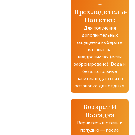
+
Прохладительны
Напитки
Для получения
дополнительных
ощущений выберите
катание на
квадроциклах (если
забронировано). Вода и
безалкогольные
напитки подаются на
остановке для отдыха.
Возврат И
Высадка
Вернитесь в отель к
полудню — после