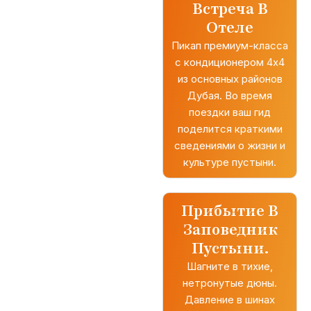
Встреча В
Отеле
Пикап премиум-класса
с кондиционером 4x4
из основных районов
Дубая. Во время
поездки ваш гид
поделится краткими
сведениями о жизни и
культуре пустыни.
Прибытие В
Заповедник
Пустыни.
Шагните в тихие,
нетронутые дюны.
Давление в шинах