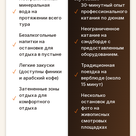
от кайт-пляжа),
минеральная
30-минутный опыт
но нам было
вода на
профессионального
протяжении всего
слишком весело
катания по дюнам
тура
на пляже. Не
Неограниченное
могу иметь все
Безалкогольные
катание на
это!! Это была
напитки на
сэндборде с
победа-победа.
остановке для
предоставленным
отдыха в пустыне
Абхилаш, ты
оборудованием.
действительно
Легкие закуски
Традиционная
сделал для нас
(доступны финики
поездка на
этот опыт
и арабский кофе)
верблюде (около
невероятным, мы
15 минут)
Затененные зоны
все еще
отдыха для
Несколько
улыбаемся!
комфортного
остановок для
Небольшой совет,
отдыха
фото на
если вас немного
живописных
укачивает на
смотровых
лодках.
площадках
Настоятельно