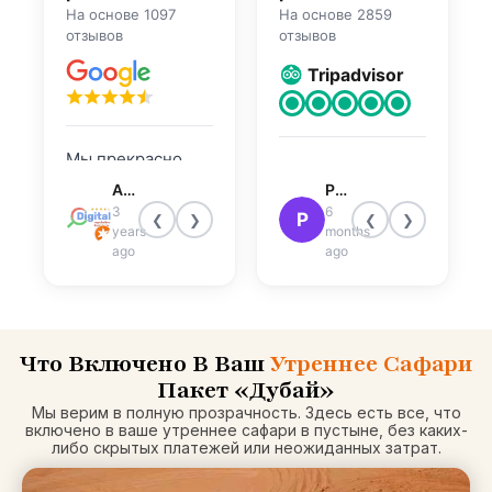
На основе 1097
На основе 2859
отзывов
отзывов
Tripadvisor
Мы прекрасно
На высшем
провели время!
Atley Joseph
Patricia R
уровне, Сафари-
Водитель
3
6
P
❮
❯
❮
❯
тур по пустыне
years
months
проделал
Дубая
ago
ago
отличную работу.
рекомендует
Обязательно
Абхилаша, если
пристегнитесь и
он доступен в
предложите им
качестве гида! Я
Что Включено В Ваш
Утреннее Сафари
водить машину
поехала с мужем,
Пакет «Дубай»
так, как будто они
сестрой и зятем!
Мы верим в полную прозрачность. Здесь есть все, что
ее украли.
включено в ваше утреннее сафари в пустыне, без каких-
Мы поехали на
либо скрытых платежей или неожиданных затрат.
частной поездке
(стоит того на