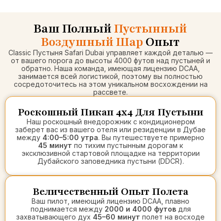
Ваш Полный
Пустынный
Воздушный Шар
Опыт
Classic Пустыня Safari Dubai управляет каждой деталью —
от вашего порога до высоты 4000 футов над пустыней и
обратно. Наша команда, имеющая лицензию DCAA,
занимается всей логистикой, поэтому вы полностью
сосредоточитесь на этом уникальном восхождении на
рассвете.
Роскошный Пикап 4x4 Для Пустыни
Наш роскошный внедорожник с кондиционером
заберет вас из вашего отеля или резиденции в Дубае
между
4:00–5:00 утра
. Вы путешествуете примерно
45 минут
по тихим пустынным дорогам к
эксклюзивной стартовой площадке на территории
Дубайского заповедника пустыни (DDCR).
Величественный Опыт Полета
Ваш пилот, имеющий лицензию DCAA, плавно
поднимается между
2000 и 4000 футов
для
захватывающего дух
45–60 минут
полет на восходе