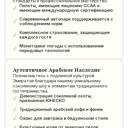
стандарты и профессиональное мастерство.
ДИКОЕ!!!! Никакое
Пилоты, имеющие лицензию GCAA и
видео или
имеющие международную сертификацию.
картинка никогда
Современный автопарк поддерживается с
не оправдают
соблюдением норм
этого.
Комплексное страхование, защищающее
Невероятный
каждого гостя
день с моей
Мониторинг погоды с использованием
семьей, и я не
передовых технологий
мог и мечтать о
лучшем гиде.
Аутентичное Арабское Наследие
Любовь из
Познакомьтесь с подлинной культурой
Канады.
Эмиратов благодаря нашему уникальному
соколиному шоу и элементам традиционного
гостеприимства.
Демонстрация соколиной охоты,
признанная ЮНЕСКО
Традиционный арабский кофе и финик
Оазис для завтрака в бедуинском стиле
Культурные идеи от знающих гидов