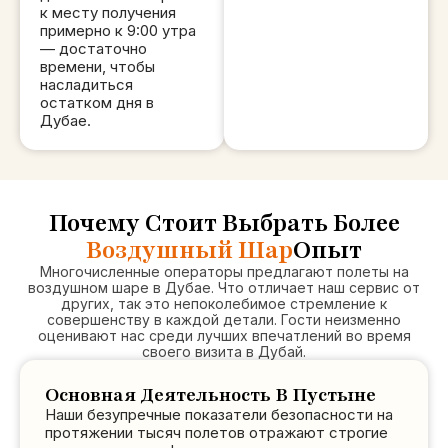
к месту получения
этот опыт
примерно к 9:00 утра
невероятным, мы
— достаточно
времени, чтобы
все еще
насладиться
улыбаемся!
остатком дня в
Небольшой совет,
Дубае.
если вас немного
укачивает на
лодках.
Настоятельно
Почему Стоит Выбрать Более
рекомендую
Воздушный Шар
Опыт
принять что-
Многочисленные операторы предлагают полеты на
нибудь вроде
воздушном шаре в Дубае. Что отличает наш сервис от
других, так это непоколебимое стремление к
лекарства от
совершенству в каждой детали. Гости неизменно
тошноты за
оценивают нас среди лучших впечатлений во время
своего визита в Дубай.
полчаса до того,
как вы
Основная Деятельность В Пустыне
доберетесь до
Наши безупречные показатели безопасности на
дюн, это было
протяжении тысяч полетов отражают строгие