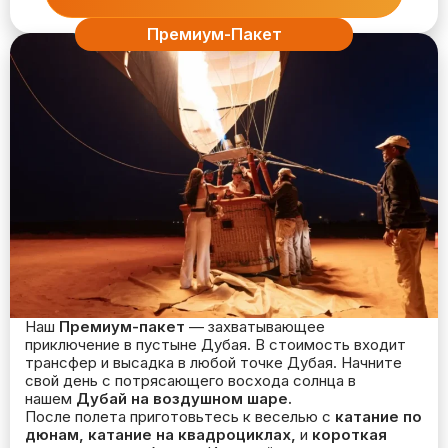
Премиум-Пакет
Наш
Премиум-пакет
— захватывающее
приключение в пустыне Дубая. В стоимость входит
трансфер и высадка в любой точке Дубая. Начните
свой день с потрясающего восхода солнца в
нашем
Дубай на воздушном шаре.
После полета приготовьтесь к веселью с
катание по
дюнам, катание на квадроциклах,
и
короткая