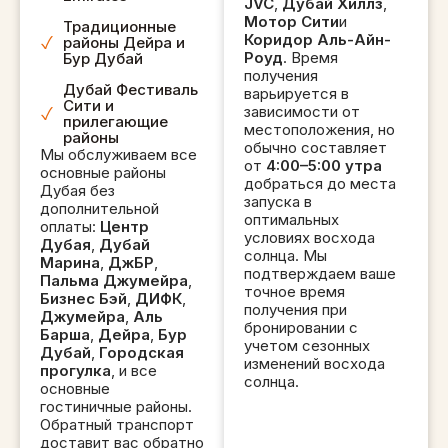
JVC
,
Дубай Хиллз
,
добраться до
Мотор Сити
и
Традиционные
лагеря наследия
Коридор Аль-Айн-
районы Дейра и
Роуд
. Время
Бур Дубай
к 17:30 (в это
получения
время года), и
Дубай Фестиваль
варьируется в
Сити и
они
зависимости от
прилегающие
местоположения, но
предупредили
районы
обычно составляет
Мы обслуживаем все
нас о нашем
от
4:00–5:00 утра
основные районы
позднем запросе
добраться до места
Дубая без
запуска в
на встречу (14:30
дополнительной
оптимальных
оплаты:
Центр
от кайт-пляжа),
условиях восхода
Дубая
,
Дубай
но нам было
солнца. Мы
Марина
,
ДжБР
,
подтверждаем ваше
слишком весело
Пальма Джумейра
,
точное время
Бизнес Бэй
,
ДИФК
,
на пляже. Не
получения при
Джумейра
,
Аль
могу иметь все
бронировании с
Барша
,
Дейра
,
Бур
учетом сезонных
это!! Это была
Дубай
,
Городская
изменений восхода
прогулка
, и все
победа-победа.
солнца.
основные
Абхилаш, ты
гостиничные районы.
действительно
Обратный транспорт
доставит вас обратно
сделал для нас