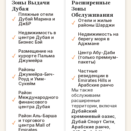
вещей. Он был
Зоны Выдачи
Расширенные
Дубая
Зоны
таким веселым,
Обслуживания
Пляжные отели
сделал много
Дубай Марина и
Отели и жилые
наших
ДжБР
районы Шарджи
фотографий и
Недвижимость в
Недвижимость на
видео, он всегда
центре Дубая и
берегу моря в
Бизнес Бэй
следил за тем,
Аджмане
чтобы мы ничего
Размещение на
Центр Абу-Даби
курорте Пальма
не пропустили! 5*
(только премиум-
Джумейра
пакеты)
ПЛЮС... Это
Районы
Частные
ПОЛНЫЙ опыт.
Джумейра-Бич-
резиденции в
Единственное,
Роуд и Умм-
Emirates Hills и
Сукейм
Арабские ранчо
что мы
Мы также
пропустили, это
Район
обслуживаем
Международного
фотографии
расширенные
финансового
территории, включая
заката, и это было
центра Дубая
Дубайский
нормально, но
Район Аль-Барша
кремниевый оазис
,
и торгового
если вы хотите
Дубай Спорт Сити
,
центра Mall of
Арабские ранчо
,
их, я советую вам
Emirates