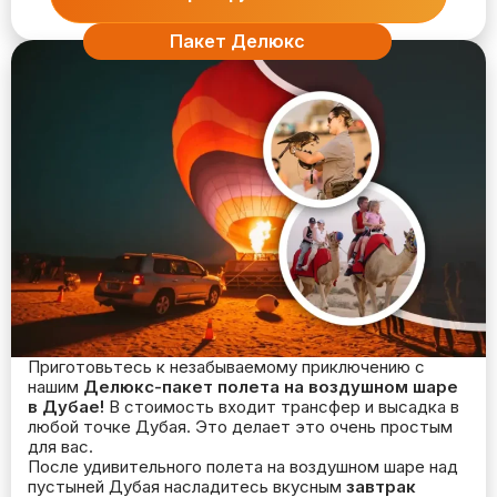
Пакет Делюкс
Приготовьтесь к незабываемому приключению с
нашим
Делюкс-пакет полета на воздушном шаре
в Дубае!
В стоимость входит трансфер и высадка в
любой точке Дубая. Это делает это очень простым
для вас.
После удивительного полета на воздушном шаре над
пустыней Дубая насладитесь вкусным
завтрак