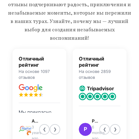
отзывы подчеркивают радость, приключения и
незабываемые моменты, которые вы пережили
в наших турах. Узнайте, почему мы — лучший
выбор для создания незабываемых
воспоминаний!
Отличный
Отличный
рейтинг
рейтинг
На основе 1097
На основе 2859
отзывов
отзывов
Tripadvisor
Мы прекрасно
На высшем
провели время!
Atley Joseph
Patricia R
уровне, Сафари-
Водитель
3
6
P
❮
❯
❮
❯
тур по пустыне
years
months
проделал
Дубая
ago
ago