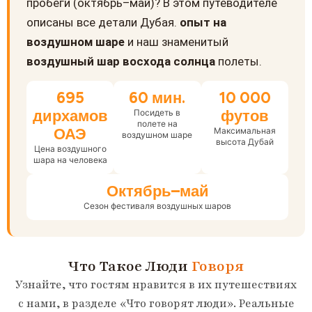
пробеги (октябрь–май)? В этом путеводителе
описаны все детали Дубая.
опыт на
воздушном шаре
и наш знаменитый
воздушный шар восхода солнца
полеты.
695
60 мин.
10 000
дирхамов
футов
Посидеть в
полете на
ОАЭ
Максимальная
воздушном шаре
высота Дубай
Цена воздушного
шара на человека
Октябрь–май
Сезон фестиваля воздушных шаров
Что Такое Люди
Говоря
Узнайте, что гостям нравится в их путешествиях
с нами, в разделе «Что говорят люди». Реальные