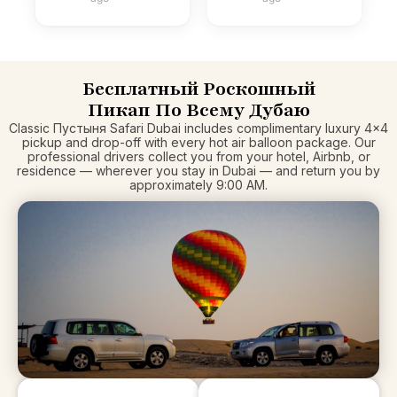
отличную работу.
рекомендует
Обязательно
Абхилаша, если
пристегнитесь и
он доступен в
предложите им
качестве гида! Я
Бесплатный Роскошный
водить машину
поехала с мужем,
Пикап По Всему Дубаю
так, как будто они
сестрой и зятем!
Classic Пустыня Safari Dubai includes complimentary luxury 4×4
ее украли.
pickup and drop-off with every hot air balloon package. Our
Мы поехали на
professional drivers collect you from your hotel, Airbnb, or
частной поездке
residence — wherever you stay in Dubai — and return you by
approximately 9:00 AM.
(стоит того на
100%), нас
забрали, где бы
мы ни хотели.
Абхилаш - наш
водитель был
НЕВЕРОЯТЕН!! Не
могу сказать
достаточно
удивительных