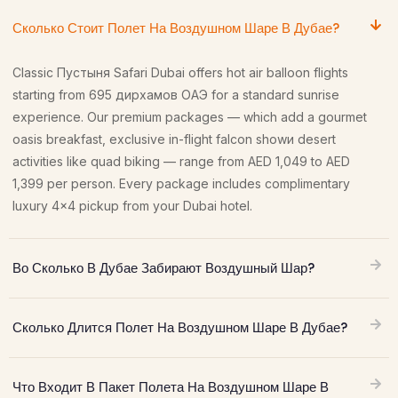
Сколько Стоит Полет На Воздушном Шаре В Дубае?
Classic Пустыня Safari Dubai offers hot air balloon flights
starting from 695 дирхамов ОАЭ for a standard sunrise
experience. Our premium packages — which add a gourmet
oasis breakfast, exclusive in-flight falcon showи desert
activities like quad biking — range from AED 1,049 to AED
1,399 per person. Every package includes complimentary
luxury 4×4 pickup from your Dubai hotel.
Во Сколько В Дубае Забирают Воздушный Шар?
Сколько Длится Полет На Воздушном Шаре В Дубае?
Что Входит В Пакет Полета На Воздушном Шаре В