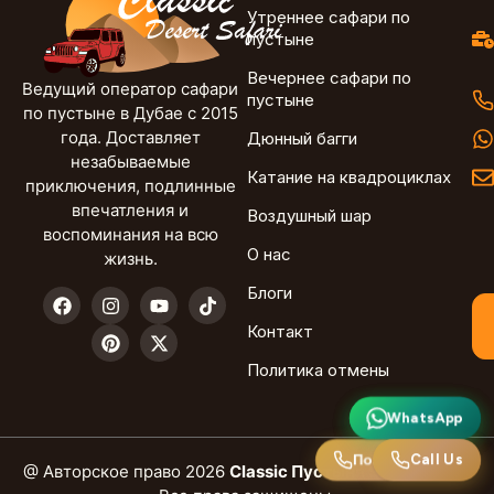
Утреннее сафари по
пустыне
Вечернее сафари по
Ведущий оператор сафари
пустыне
по пустыне в Дубае с 2015
года. Доставляет
Дюнный багги
незабываемые
Катание на квадроциклах
приключения, подлинные
впечатления и
Воздушный шар
воспоминания на всю
О нас
жизнь.
Блоги
Контакт
Политика отмены
WhatsApp
WhatsApp
Call Us
Позвоните нам
@ Авторское право 2026
Classic Пустыня Safari Dubai.