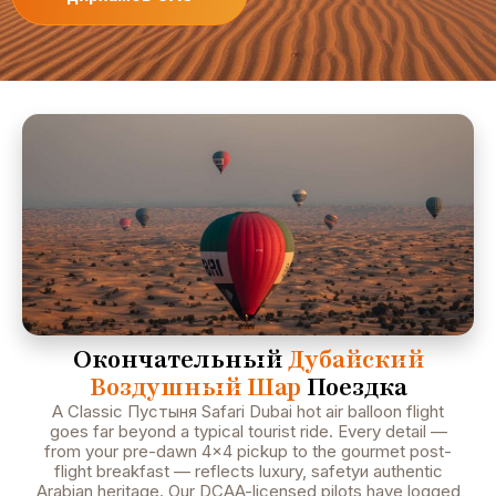
Окончательный
Дубайский
Воздушный Шар
Поездка
A Classic Пустыня Safari Dubai hot air balloon flight
goes far beyond a typical tourist ride. Every detail —
from your pre-dawn 4×4 pickup to the gourmet post-
flight breakfast — reflects luxury, safetyи authentic
Arabian heritage. Our DCAA-licensed pilots have logged