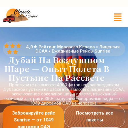
4,9★ Рейтинг Мирового Класса • Лицензия
DCAA • Ежедневные Рейсы Sunrise
Дубай На Воздушном
Шаре — Опыт Полета В
Пустыне На Рассвете
Проплывите на высоте 4000 футов над заповедником
Дубайской пустыни на рассвете. Пилоты с лицензией DCAA,
эксклюзивное соколиное шоу в полете, изысканный
оазисный завтрак и 360-градусные панорамные виды — от
1049 дирхамов ОАЭ на человека.
Забронируйте рейс
Посмотреть все
Sunrise — от 1049
пакеты
дирхамов ОАЭ