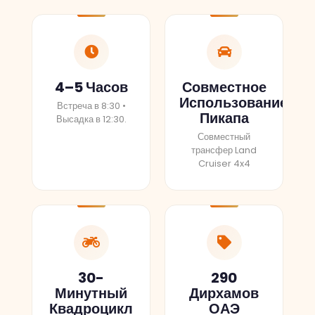
4–5 Часов
Совместное
Использование
Встреча в 8:30 •
Пикапа
Высадка в 12:30.
Совместный
трансфер Land
Cruiser 4x4
30-
290
Минутный
Дирхамов
Квадроцикл
ОАЭ