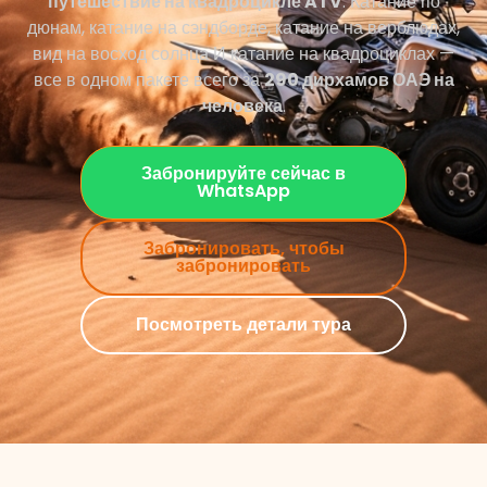
путешествие на квадроцикле ATV
. Катание по
дюнам, катание на сэндборде, катание на верблюдах,
вид на восход солнца И катание на квадроциклах —
все в одном пакете всего за
290 дирхамов ОАЭ на
человека
.
Забронируйте сейчас в
WhatsApp
Забронировать, чтобы
забронировать
Посмотреть детали тура