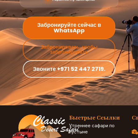
Забронируйте сейчас в
WhatsApp
Забронировать, чтобы
забронировать
Звоните +971 52 447 2719.
Быстрые Ссылки
С
Утреннее сафари по
пустыне