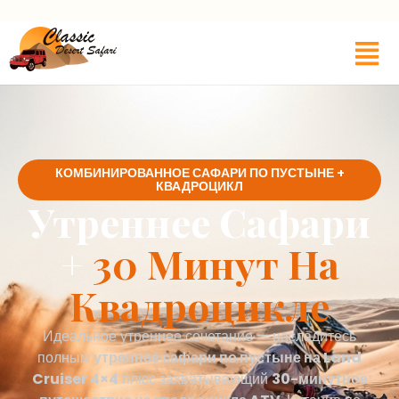
КОМБИНИРОВАННОЕ САФАРИ ПО ПУСТЫНЕ +
КВАДРОЦИКЛ
Утреннее Сафари
+
30 Минут На
Квадроцикле
Идеальное утреннее сочетание — насладитесь
полным
утреннее сафари по пустыне на Land
Cruiser 4×4
плюс захватывающий
30-минутное