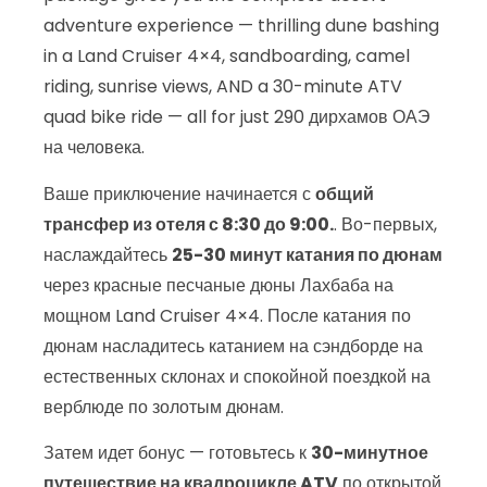
adventure experience — thrilling dune bashing
in a Land Cruiser 4×4, sandboarding, camel
riding, sunrise views, AND a 30-minute ATV
quad bike ride — all for just 290 дирхамов ОАЭ
на человека.
Ваше приключение начинается с
общий
трансфер из отеля с 8:30 до 9:00.
. Во-первых,
наслаждайтесь
25-30 минут катания по дюнам
через красные песчаные дюны Лахбаба на
мощном Land Cruiser 4×4. После катания по
дюнам насладитесь катанием на сэндборде на
естественных склонах и спокойной поездкой на
верблюде по золотым дюнам.
Затем идет бонус — готовьтесь к
30-минутное
путешествие на квадроцикле ATV
по открытой