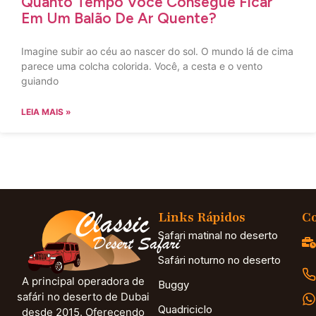
Quanto Tempo Você Consegue Ficar
Em Um Balão De Ar Quente?
Imagine subir ao céu ao nascer do sol. O mundo lá de cima
parece uma colcha colorida. Você, a cesta e o vento
guiando
LEIA MAIS »
Links Rápidos
Co
Safari matinal no deserto
Safári noturno no deserto
A principal operadora de
Buggy
safári no deserto de Dubai
Quadriciclo
desde 2015. Oferecendo