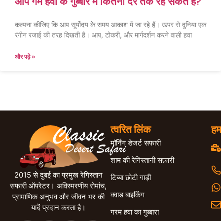
आप गर्म हवा के गुब्बारे में कितनी देर तक रह सकते हैं?
कल्पना कीजिए कि आप सूर्योदय के समय आकाश में जा रहे हैं। ऊपर से दुनिया एक
रंगीन रजाई की तरह दिखती है। आप, टोकरी, और मार्गदर्शन करने वाली हवा
और पढ़ें »
त्वरित लिंक
हम
मॉर्निंग डेजर्ट सफारी
शाम की रेगिस्तानी सफ़ारी
2015 से दुबई का प्रमुख रेगिस्तान
टिब्बा छोटी गाड़ी
सफारी ऑपरेटर। अविस्मरणीय रोमांच,
क्वाड बाइकिंग
प्रामाणिक अनुभव और जीवन भर की
यादें प्रदान करता है।
गरम हवा का गुब्बारा