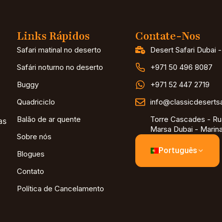
Links Rápidos
Contate-Nos
Safari matinal no deserto
Desert Safari Dubai 
Safári noturno no deserto
+971 50 496 8087
Buggy
+971 52 447 2719
Quadriciclo
info@classicdeserts
Balão de ar quente
Torre Cascades - Ru
as
Marsa Dubai - Marina
Sobre nós
Português
Blogues
Contato
Política de Cancelamento