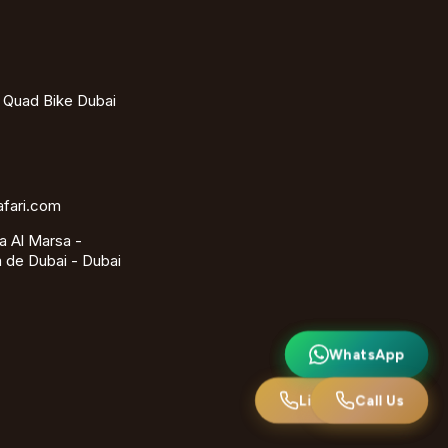
- Quad Bike Dubai
afari.com
a Al Marsa -
 de Dubai - Dubai
WhatsApp
WhatsApp
Ligue para nós
Call Us