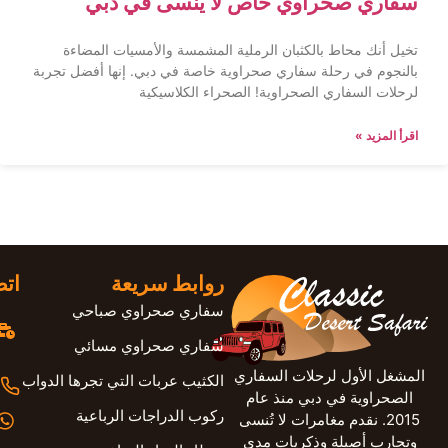
سفاري صحراوي خاص لا يُنسى في دبي
تخيل أنك محاط بالكثبان الرملية المشمسة والأمسيات المضاءة
بالنجوم في رحلة سفاري صحراوية خاصة في دبي. إنها أفضل تجربة
لرحلات السفاري الصحراوية! الصحراء الكلاسيكية
اقرأ المزيد »
روابط سريعة
اتص
سفاري صحراوي صباحي
سفاري صحراوي مسائي
المشغل الأول لرحلات السفاري
الكثيب عربات التي تجرها الدواب
الصحراوية في دبي منذ عام
ركوب الدراجات الرباعية
2015. نقدم مغامرات لا تُنسى
وتجارب أصيلة وذكريات مدى