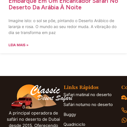
Embarque Em Um Encantador Safári No
Deserto Da Arábia À Noite
Imagine isto: o sol se põe, pintando o Deserto Arábico de
laranja e rosa. O mundo ao seu redor muda. A vibração do
dia se transforma em paz
LEIA MAIS »
Links Rápidos
Co
Safari matinal no deserto
Safári noturno no deserto
A principal operadora de
Buggy
safári no deserto de Dubai
Quadriciclo
desde 2015. Oferecendo