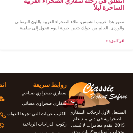
انطلق في رحلة سفاري الصحراء العربية
الساحرة ليلاً
تصور هذا: غروب الشمس، طلاء الصحراء العربية باللون البرتقالي
والوردي. العالم من حولك يتغير. حيوية اليوم تتحول إلى سلمية
اقرأ المزيد »
روابط سريعة
اتص
سفاري صحراوي صباحي
سفاري صحراوي مسائي
المشغل الأول لرحلات السفاري
الكثيب عربات التي تجرها الدواب
الصحراوية في دبي منذ عام
ركوب الدراجات الرباعية
2015. نقدم مغامرات لا تُنسى
وتجارب أصيلة وذكريات مدى