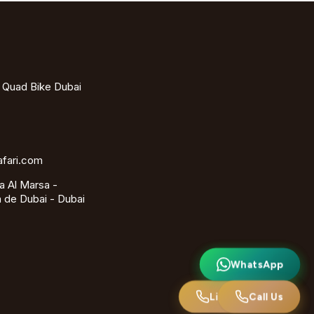
- Quad Bike Dubai
afari.com
a Al Marsa -
 de Dubai - Dubai
WhatsApp
WhatsApp
Ligue para nós
Call Us