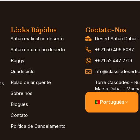
Links Rápidos
Contate-Nos
Safari matinal no deserto
Desert Safari Dubai 
Safári noturno no deserto
+971 50 496 8087
Buggy
+971 52 447 2719
Quadriciclo
info@classicdeserts
Balão de ar quente
Torre Cascades - Ru
as
Marsa Dubai - Marina
Sobre nós
Português
Blogues
Contato
Política de Cancelamento