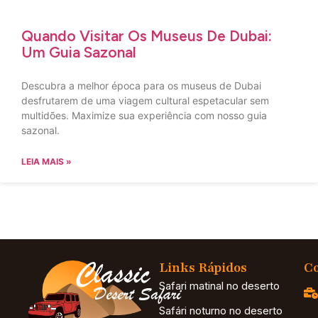
Quando Visitar Os Museus De Dubai:
Um Guia Sazonal
Descubra a melhor época para os museus de Dubai
desfrutarem de uma viagem cultural espetacular sem
multidões. Maximize sua experiência com nosso guia
sazonal.
LEIA MAIS »
Links Rápidos
Co
Safari matinal no deserto
Safári noturno no deserto