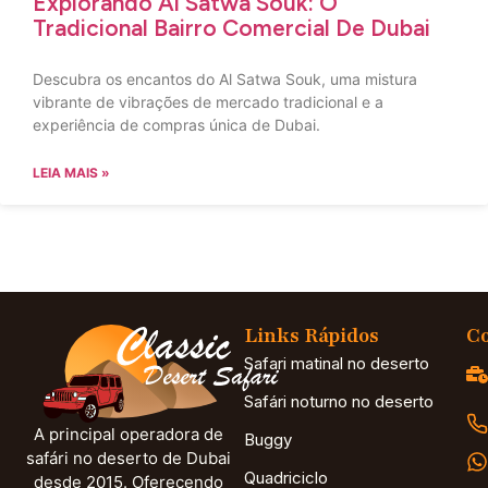
Explorando Al Satwa Souk: O
Tradicional Bairro Comercial De Dubai
Descubra os encantos do Al Satwa Souk, uma mistura
vibrante de vibrações de mercado tradicional e a
experiência de compras única de Dubai.
LEIA MAIS »
Links Rápidos
Co
Safari matinal no deserto
Safári noturno no deserto
A principal operadora de
Buggy
safári no deserto de Dubai
Quadriciclo
desde 2015. Oferecendo