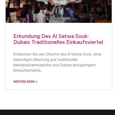
Erkundung Des Al Satwa Souk:
Dubais Traditionelles Einkaufsviertel
Entdecken Sie den Charme des Al Satwa Souk, einer
lebendigen Mischung aus traditioneller
Marktplatzatmosphäre und Dubais einzigartigem
Einkaufserlebnis.
WEITERLESEN »