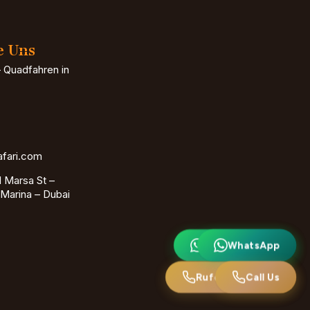
e Uns
 Quadfahren in
afari.com
 Marsa St –
Marina – Dubai
⟦CSEO_G0_0⟧.
WhatsApp
Rufen Sie uns an
Call Us