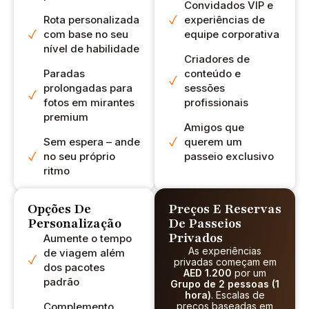
Convidados VIP e
COMPLETA. A
Rota personalizada
experiências de
única coisa que
com base no seu
equipe corporativa
perdemos foram
nível de habilidade
as fotos do pôr do
Criadores de
Paradas
conteúdo e
sol, o que foi bom,
prolongadas para
sessões
mas se você
fotos em mirantes
profissionais
quiser, sugiro que
premium
chegue ao
Amigos que
acampamento
Sem espera – ande
querem um
no seu próprio
passeio exclusivo
histórico às 17h30
ritmo
(nesta época do
ano) e eles nos
Opções De
Preços E Reservas
avisaram sobre
Personalização
De Passeios
nosso pedido de
Privados
Aumente o tempo
retirada tardia
As experiências
de viagem além
(14h30 da praia de
privadas começam em
dos pacotes
kite), mas
AED 1.200
por um
padrão
Grupo de 2 pessoas (1
estávamos nos
hora)
. Escalas de
divertindo muito
Complemento
preços baseadas em