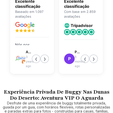
Excelente
Excelente
classificação
classificação
Baseado em 1.097
Com base em 2.859
avaliações
avaliações
Tripadvisor
Nós nos
De primeira
divertimos muito!
Atley Joseph
Patricia R
qualidade, o Dubai
O motorista fez um
3
6
P
❮
❯
❮
❯
Desert Safari Tour
years
months
ótimo trabalho.
recomenda
ago
ago
Certifique-se de
Abhilash se ele
apertar o cinto e
estiver disponível
incentivá-los a
para um guia
dirigir como se
turístico! Fui com
Experiência Privada De Buggy Nas Dunas
tivessem roubado.
meu marido,
Do Deserto: Aventura VIP O Aguarda
minha irmã e meu
Desfrute de uma experiência de buggy totalmente privada,
guiada por um guia, com horários flexíveis, rotas personalizadas
cunhado! Fomos
e paradas extras para fotos - construídas para casais, famílias,