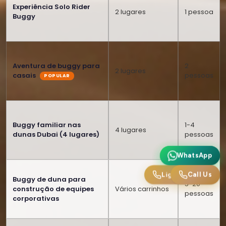
Experiência Solo Rider
2 lugares
1 pessoa
Buggy
Aventura de buggy para
2
2 lugares
casais
pessoas
Buggy familiar nas
1-4
4 lugares
dunas Dubai (4 lugares)
pessoas
WhatsApp
WhatsApp
Ligue para nós
Call Us
Buggy de duna para
5-20
construção de equipes
Vários carrinhos
pessoas
corporativas