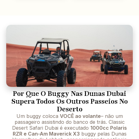
Por Que O Buggy Nas Dunas Dubai
Supera Todos Os Outros Passeios No
Deserto
Um buggy coloca
VOCÊ ao volante
– não um
passageiro assistindo do banco de trás. Classic
Desert Safari Dubai é executado
1000cc Polaris
RZR e Can-Am Maverick X3
buggy pelas Dunas