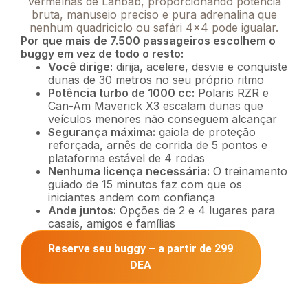
Vermelhas de Lahbab, proporcionando potência
bruta, manuseio preciso e pura adrenalina que
nenhum quadriciclo ou safári 4×4 pode igualar.
Por que mais de 7.500 passageiros escolhem o
buggy em vez de todo o resto:
Você dirige:
dirija, acelere, desvie e conquiste
dunas de 30 metros no seu próprio ritmo
Potência turbo de 1000 cc:
Polaris RZR e
Can-Am Maverick X3 escalam dunas que
veículos menores não conseguem alcançar
Segurança máxima:
gaiola de proteção
reforçada, arnês de corrida de 5 pontos e
plataforma estável de 4 rodas
Nenhuma licença necessária:
O treinamento
guiado de 15 minutos faz com que os
iniciantes andem com confiança
Ande juntos:
Opções de 2 e 4 lugares para
casais, amigos e famílias
Reserve seu buggy – a partir de 299
DEA