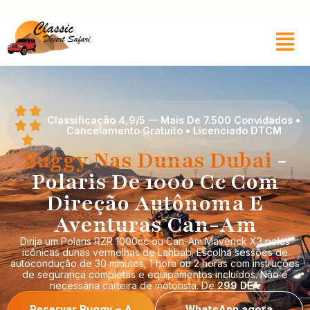
Classificação 4,9/5 — Mais De 7.500 Convidados •
Cancelamento Gratuito • Licenciado DTCM
Buggy Nas Dunas Dubai
-
Polaris De 1000 Cc Com
Direção Autônoma E
Aventuras Can-Am
Dirija um Polaris RZR 1000cc ou Can-Am Maverick X3 pelas
icônicas dunas vermelhas de Lahbab. Escolha sessões de
autocondução de 30 minutos, 1 hora ou 2 horas com instruções
de segurança completas e equipamentos incluídos. Não é
necessária carteira de motorista. De
299 DEA
.
Reservar Buggy – A
WhatsApp agora