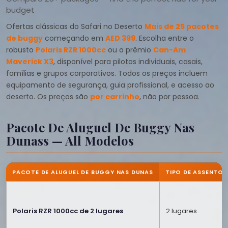
budget
Ofertas clássicas do Safari no Deserto
Mais de 25 pacotes
de buggy
começando em
AED 399
. Escolha entre o
robusto
Polaris RZR 1000cc
ou o prêmio
Can-Am
Maverick X3
, disponível para pilotos individuais, casais,
famílias e grupos corporativos. Todos os preços incluem
equipamento de segurança, guia profissional, e acesso ao
deserto. Os preços são
por carrinho
, não por pessoa.
Pacote De Aluguel De Buggy Nas
Dunass — All Modelos
PACOTE DE ALUGUEL DE BUGGY NAS DUNAS
TIPO DE ASSENTO
Polaris RZR 1000cc de 2 lugares
2 lugares