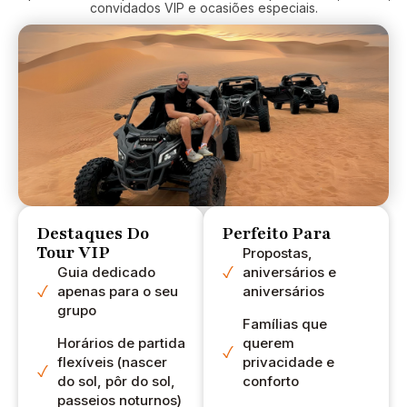
com o carro
convidados VIP e ocasiões especiais.
particular (100%
vale a pena) fomos
apanhados onde
quiséssemos.
Abhilash - nosso
motorista foi
INCRÍVEL! Não
posso dizer coisas
incríveis o
suficiente. Ele foi
Destaques Do
Perfeito Para
muito divertido,
Tour VIP
Propostas,
tirou muitas fotos
Guia dedicado
aniversários e
e vídeos nossos,
apenas para o seu
aniversários
sempre fez
grupo
Famílias que
questão de não
Horários de partida
querem
perder nada! 5*
flexíveis (nascer
privacidade e
MAIS... Esta é a
do sol, pôr do sol,
conforto
experiência
passeios noturnos)