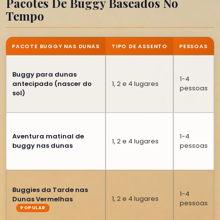
Pacotes De Buggy Baseados No
Tempo
PACOTE BUGGY NAS DUNAS
TIPO DE ASSENTO
PESSOAS
Buggy para dunas
1-4
antecipado (nascer do
1, 2 e 4 lugares
pessoas
sol)
Aventura matinal de
1-4
1, 2 e 4 lugares
buggy nas dunas
pessoas
Buggies da Tarde nas
1-4
1, 2 e 4 lugares
Dunas Vermelhas
pessoas