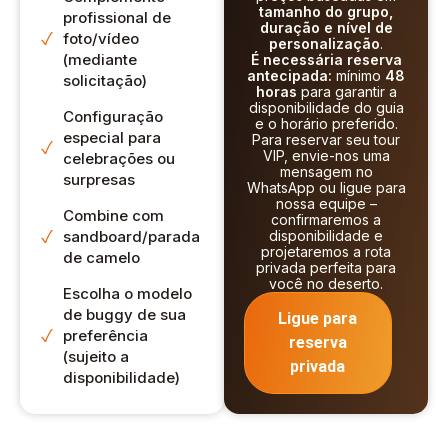
tamanho do grupo,
profissional de
na praia. Não
duração e nível de
foto/vídeo
posso ter tudo!!
personalização
.
(mediante
É necessária reserva
Foi uma vitória.
antecipada:
mínimo
48
solicitação)
Abhilash, você
horas
para garantir a
disponibilidade do guia
realmente tornou
Configuração
e o horário preferido.
especial para
toda essa
Para reservar seu tour
VIP, envie-nos uma
celebrações ou
experiência
mensagem no
surpresas
incrível para nós,
WhatsApp ou ligue para
nossa equipe –
ainda estamos
Combine com
confirmaremos a
sorrindo! Uma
sandboard/parada
disponibilidade e
projetaremos a rota
de camelo
pequena dica, se
privada perfeita para
você ficar enjoado
você no deserto.
Escolha o modelo
em barcos. Sugiro
de buggy de sua
Ligue para
fortemente tomar
preferência
reserva
algo como anti-
(sujeito a
privada
disponibilidade)
náusea meia hora
antes de chegar às
dunas, foi