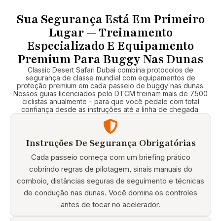
SELVAGEM!
Nenhum vídeo ou
Sua Segurança Está Em Primeiro
foto jamais
Lugar — Treinamento
justificará. Dia
Especializado E Equipamento
incrível com minha
Premium Para Buggy Nas Dunas
família, e não
Classic Desert Safari Dubai combina protocolos de
poderia ter pedido
segurança de classe mundial com equipamentos de
um guia melhor
proteção premium em cada passeio de buggy nas dunas.
Nossos guias licenciados pelo DTCM treinam mais de 7.500
Amor do Canadá
ciclistas anualmente – para que você pedale com total
confiança desde as instruções até a linha de chegada.
Instruções De Segurança Obrigatórias
Cada passeio começa com um briefing prático
cobrindo regras de pilotagem, sinais manuais do
comboio, distâncias seguras de seguimento e técnicas
de condução nas dunas. Você domina os controles
antes de tocar no acelerador.