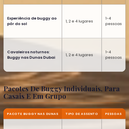
Experiência de buggy ao
1-4
1, 2 e 4 lugares
pôr do sol
pessoas
Cavaleiros noturnos:
1-4
1, 2 e 4 lugares
Buggy nas Dunas Dubai
pessoas
Pacotes De Buggy Individuais, Para
Casais E Em Grupo
PACOTE BUGGY NAS DUNAS
TIPO DE ASSENTO
PESSOAS