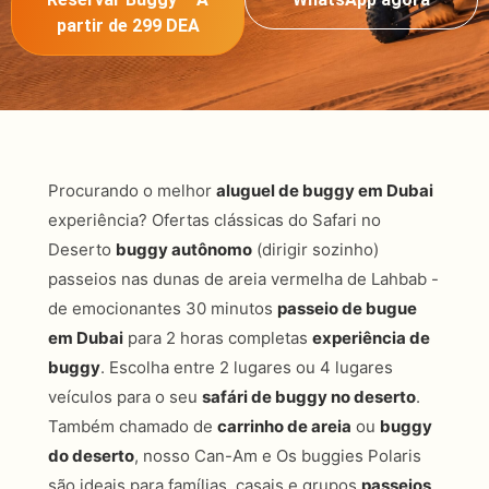
partir de 299 DEA
Procurando o melhor
aluguel de buggy em Dubai
experiência? Ofertas clássicas do Safari no
Deserto
buggy autônomo
(dirigir sozinho)
passeios nas dunas de areia vermelha de Lahbab -
de emocionantes 30 minutos
passeio de bugue
em Dubai
para 2 horas completas
experiência de
buggy
. Escolha entre 2 lugares ou 4 lugares
veículos para o seu
safári de buggy no deserto
.
Também chamado de
carrinho de areia
ou
buggy
do deserto
, nosso Can-Am e Os buggies Polaris
são ideais para famílias, casais e grupos
passeios