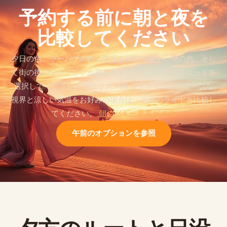
予約する前に朝と夜を
比較してください
夕日の色、ラーバブの赤い砂丘を横切る暖かい空の色、そし
て街の後のタイミングが最も重要な場合は、夜のスロットを
選択してください。ポラリス RZR ライドでよりクリーンな
視界と涼しい気温をお好みの場合は、当社のライドと比較し
てください。
朝のバギー乗車ガイド
.
午前のオプションを参照