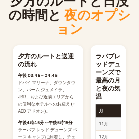
夕方のルートと日没
の時間と
夜のオプシ
ョン
夕方のルートと送迎
ラバブレ
の流れ
ッドデュ
ーンズで
午後 03:45 – 04:45
最高の月
ドバイ マリーナ、ダウンタウ
と夜の気
ン、パーム ジュメイラ、
温
JBR、および近隣エリアから
の便利なホテルへのお迎え (+
月
日没
AED アドオン)。
午後4時45分～午後5時15分
11月
24～
ラーバブ レッド デューンズ ベ
ース キャンプに到着し、チェ
12月
20～