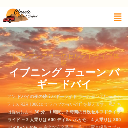
ゴールデンアワーのセルフドライブ体
験
イブニング デューン バ
ギー ドバイ
アン
ドバイの夜の砂丘バギーライド
ゴールデンアワーにポ
ラリス RZR 1000cc でラバブの赤い砂丘を越えます。私たち
は提供します
30 分、1 時間、2 時間の日没セルフドライブ
ライド — 2 人乗りは 600 ディルハムから、4 人乗りは 800
ディルハムから
— 完全な安全装備、美しい写真撮影スポッ