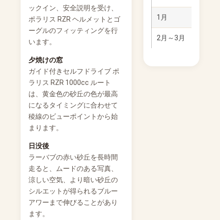
ックイン、安全説明を受け、
1月
19～
ポラリス RZR ヘルメットとゴ
ーグルのフィッティングを行
2月～3月
22～
います。
夕焼けの窓
ガイド付きセルフドライブ ポ
ラリス RZR 1000cc ルート
は、黄金色の砂丘の色が最高
になるタイミングに合わせて
稜線のビューポイントから始
まります。
日没後
ラーバブの赤い砂丘を長時間
走ると、ムードのある写真、
涼しい空気、より暗い砂丘の
シルエットが得られるブルー
アワーまで伸びることがあり
ます。