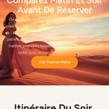
Comparez Matin Et Soir
Avant De Réserver
Choisissez le créneau du soir si la couleur du coucher du
soleil, les tons du ciel plus chauds à travers les dunes rouges
de Lahbab et le timing après la ville comptent le plus. Si vous
préférez une visibilité plus propre et des températures plus
fraîches pour votre balade Polaris RZR, comparez-la avec
notre
guide de promenade en buggy le matin
.
Voir l'option Matin
Itinéraire Du Soir,