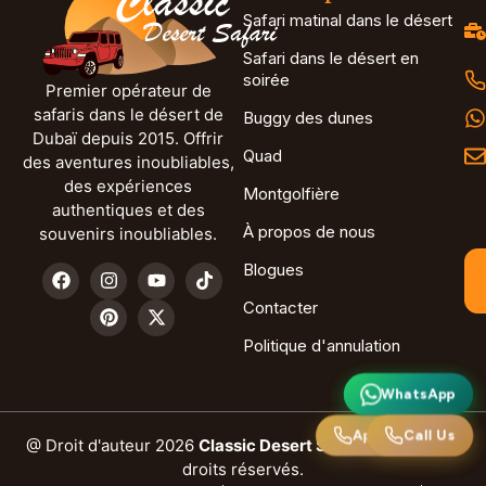
Safari matinal dans le désert
Safari dans le désert en
soirée
Premier opérateur de
safaris dans le désert de
Buggy des dunes
Dubaï depuis 2015. Offrir
Quad
des aventures inoubliables,
des expériences
Montgolfière
authentiques et des
À propos de nous
souvenirs inoubliables.
Blogues
Contacter
Politique d'annulation
WhatsApp
WhatsApp
Call Us
Appelez-nous
@ Droit d'auteur 2026
Classic Desert Safari Dubai.
Tous
droits réservés.