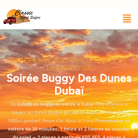
EXPÉRIENCE D'AUTO-CONDUITE DE
L'HEURE D'OR
Soirée Buggy Des Dunes
Dubaï
Un
balade en buggy en soirée à Dubaï
vous emmène à
travers les dunes rouges de Lahbab dans un Polaris RZR
1000cc pendant l'heure d'or. Nous offrons
Promenades en
voiture de 30 minutes, 1 heure et 2 heures au coucher
du soleil — 2 places à partir de 600 AED, 4 places à