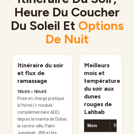
Heure Du Coucher
Du Soleil Et
Options
De Nuit
Itinéraire du soir
Meilleurs
et flux de
mois et
ramassage
température
du soir aux
15h45 – 16h45
dunes
Prise en charge pratique
rouges de
à l'hôtel (+ module
Lahbab
complémentaire AED)
depuis la marina de Dubaï,
Mois
Températu
le centre-ville, Palm
Jumeirah, JBR et les