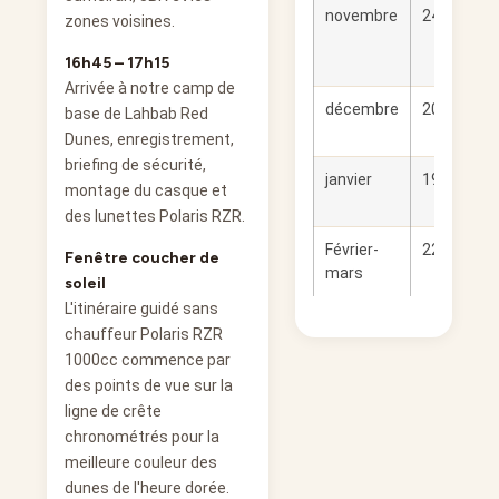
novembre
24-30°C
zones voisines.
16h45 – 17h15
Arrivée à notre camp de
décembre
20-26°C
base de Lahbab Red
Dunes, enregistrement,
briefing de sécurité,
janvier
19-25°C
montage du casque et
des lunettes Polaris RZR.
Février-
22-29°C
Fenêtre coucher de
mars
soleil
L'itinéraire guidé sans
chauffeur Polaris RZR
1000cc commence par
des points de vue sur la
ligne de crête
chronométrés pour la
meilleure couleur des
dunes de l'heure dorée.