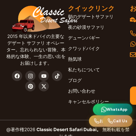
クイックリンク
朝のデザートサファリ
夜の砂漠サファリ
2015 年以来ドバイの主要な
デューンバギー
デザート サファリ オペレー
クワッドバイク
ター。忘れられない冒険、本
格的な体験、一生の思い出を
熱気球
お届けします。
私たちについて
ブログ
お問い合わせ
キャンセルポリシー
ワッツアップ
WhatsApp
お電話ください
Call Us
@著作権2026
Classic Desert Safari Dubai。
無断転載を禁