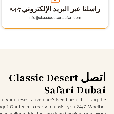
راسلنا عبر البريد الإلكتروني 24/7
info@classicdesertsafari.com
اتصل Classic Desert
Safari Dubai
ut your desert adventure? Need help choosing the
age? Our team is ready to assist you 24/7. Whether
rise balloon ride, thrilling dune bashing, or a luxury