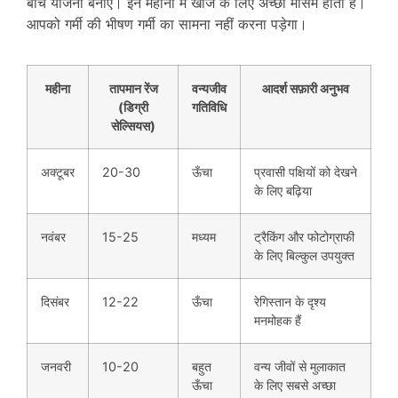
बीच योजना बनाएं। इन महीनों में खोज के लिए अच्छा मौसम होता है।
आपको गर्मी की भीषण गर्मी का सामना नहीं करना पड़ेगा।
महीना
तापमान रेंज
वन्यजीव
आदर्श सफ़ारी अनुभव
(डिग्री
गतिविधि
सेल्सियस)
अक्टूबर
20-30
ऊँचा
प्रवासी पक्षियों को देखने
के लिए बढ़िया
नवंबर
15-25
मध्यम
ट्रैकिंग और फोटोग्राफी
के लिए बिल्कुल उपयुक्त
दिसंबर
12-22
ऊँचा
रेगिस्तान के दृश्य
मनमोहक हैं
जनवरी
10-20
बहुत
वन्य जीवों से मुलाकात
ऊँचा
के लिए सबसे अच्छा