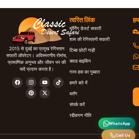
त्वरित लिंक
हम
मॉर्निंग डेजर्ट सफारी
शाम की रेगिस्तानी सफ़ारी
2015 से दुबई का प्रमुख रेगिस्तान
टिब्बा छोटी गाड़ी
सफारी ऑपरेटर। अविस्मरणीय रोमांच,
क्वाड बाइकिंग
प्रामाणिक अनुभव और जीवन भर की
यादें प्रदान करता है।
गरम हवा का गुब्बारा
हमारे बारे में
ब्लॉग
संपर्क करें
रद्दीकरण नीति
WhatsApp
व्हाट्सएप
Call Us
हमें कॉल करें