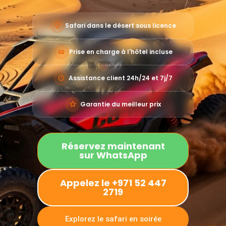
Safari dans le désert sous licence
Prise en charge à l'hôtel incluse
Assistance client 24h/24 et 7j/7
Garantie du meilleur prix
Réservez maintenant
sur WhatsApp
Appelez le +971 52 447
2719
Explorez le safari en soirée