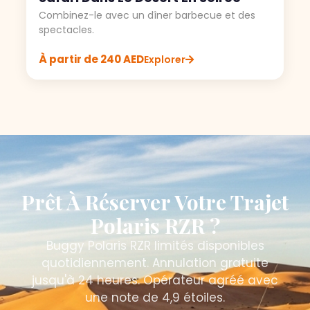
Combinez-le avec un dîner barbecue et des
spectacles.
À partir de 240 AED
Explorer
Prêt À Réserver Votre Trajet
Polaris RZR ?
Buggy Polaris RZR limités disponibles
quotidiennement. Annulation gratuite
jusqu'à 24 heures. Opérateur agréé avec
une note de 4,9 étoiles.