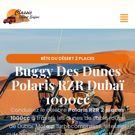
BÊTE DU DÉSERT 2 PLACES
Buggy Des Dunes
Polaris RZR Dubaï
1000cc
Conduisez le célèbre
Polaris RZR 2 places
1000cc
à travers les dunes de sable rouge
de Dubaï. Moteur turbocompressé, vitesses
automatiques, arceau de sécurité renforcé —