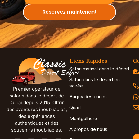
Réservez maintenant
Liens Rapides
Co
Safari matinal dans le désert
Safari dans le désert en
soirée
Premier opérateur de
safaris dans le désert de
Buggy des dunes
Dubaï depuis 2015. Offrir
Quad
des aventures inoubliables,
des expériences
Montgolfière
authentiques et des
À propos de nous
souvenirs inoubliables.