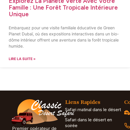
Explorez La Planète Verte Avec Votre
Famille : Une Forêt Tropicale Intérieure
Unique
Embarquez pour une visite familiale éducative de Green
Planet Dubaï, où des expositions interactives dans un bio-
dôme intérieur offrent une aventure dans la forêt tropicale
humide.
LIRE LA SUITE »
Liens Rapides
Co
Safari matinal dans le désert
Safari dans le désert en
soirée
Premier opérateur de