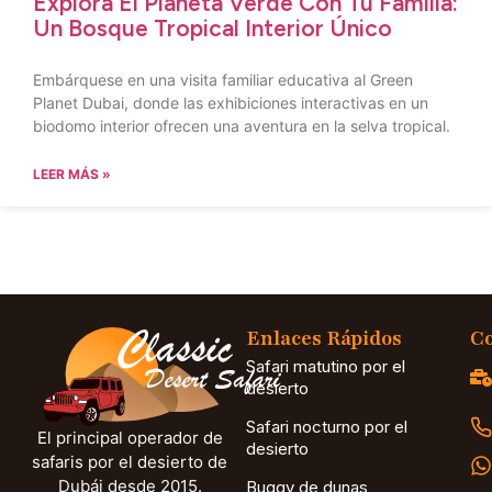
Explora El Planeta Verde Con Tu Familia:
Un Bosque Tropical Interior Único
Embárquese en una visita familiar educativa al Green
Planet Dubai, donde las exhibiciones interactivas en un
biodomo interior ofrecen una aventura en la selva tropical.
LEER MÁS »
Enlaces Rápidos
Co
Safari matutino por el
desierto
Safari nocturno por el
El principal operador de
desierto
safaris por el desierto de
Dubái desde 2015.
Buggy de dunas