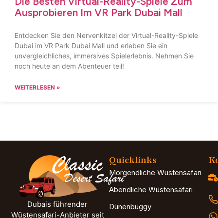
Die Besten Virtual-Reality-Spiele Zum
Ausprobieren Im VR Park Dubai Mall
Entdecken Sie den Nervenkitzel der Virtual-Reality-Spiele
Dubai im VR Park Dubai Mall und erleben Sie ein
unvergleichliches, immersives Spielerlebnis. Nehmen Sie
noch heute an dem Abenteuer teil!
WEITERLESEN »
Quicklinks
Ko
Morgendliche Wüstensafari
Abendliche Wüstensafari
Dubais führender
Dünenbuggy
Wüstensafari-Anbieter seit