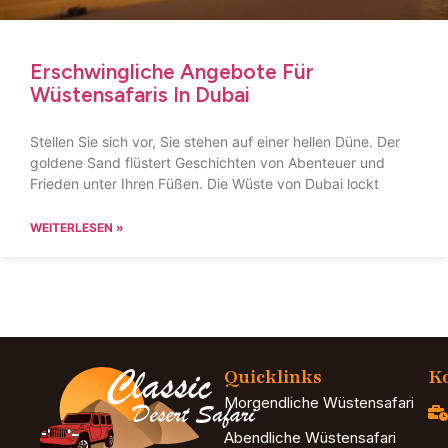
Erschwingliche Angebote Für
Wüstensafaris In Dubai
Stellen Sie sich vor, Sie stehen auf einer hellen Düne. Der
goldene Sand flüstert Geschichten von Abenteuer und
Frieden unter Ihren Füßen. Die Wüste von Dubai lockt
WEITERLESEN »
Quicklinks
Ko
Morgendliche Wüstensafari
Abendliche Wüstensafari