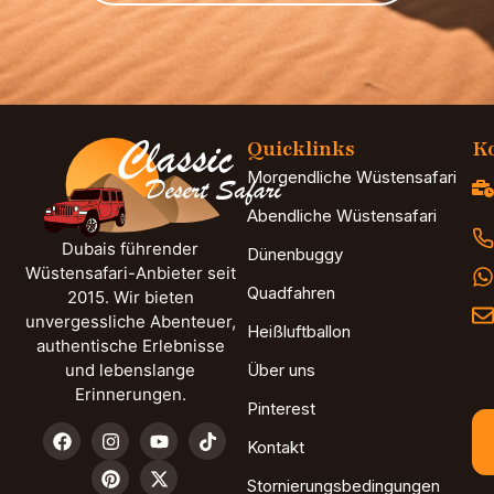
Quicklinks
Ko
Morgendliche Wüstensafari
Abendliche Wüstensafari
Dubais führender
Dünenbuggy
Wüstensafari-Anbieter seit
Quadfahren
2015. Wir bieten
unvergessliche Abenteuer,
Heißluftballon
authentische Erlebnisse
und lebenslange
Über uns
Erinnerungen.
Pinterest
Kontakt
Stornierungsbedingungen