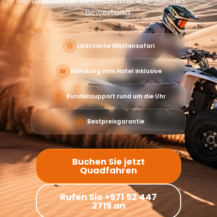
Lizenzierter Betreiber mit 4,9-Sterne-
Bewertung.
Lizenzierte Wüstensafari
Abholung vom Hotel inklusive
Kundensupport rund um die Uhr
Bestpreisgarantie
Buchen Sie jetzt
Quadfahren
Rufen Sie +971 52 447
2719 an