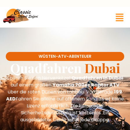
WÜSTEN-ATV-ABENTEUER
Quadfahren
Dubai
Spüren Sie den Nervenkitzel
Quadfahren in Dubai
auf einem großen
Yamaha 700cc Raptor ATV
über die roten Dünen von Lahbab. Von gerade
199
AED
Fahren Sie alleine auf offenem Sand. Es ist keine
Lizenz erforderlich. Die komplette
Sicherheitsausrüstung ist kostenlos. Ein
ausgebildeter Guide leitet jede Gruppe.