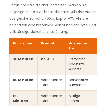
Vergleichen Sie die drei Fahrstufen. Wählen Sie
diejenige aus, die zu Ihrem Ziel passt. Alle drei nutzen
das gleiche Yamaha 700cc Raptor ATV. Alle drei
beinhalten eine kostenlose Abholung vom Hotel und
vollständige Sicherheitsausrüstung.
Fahrtdauer
Preis ab
Am besten
Foto
für
30 Minuten
199 AED
Erstfahrer
1 mal
und kurze
Stop
Ausritte
60 Minuten
Verbesserter
Nervenkitzel-
2 bis
Tarif
Suchende
Düne
120
Verbesserter
Mutige
4 od
Minuten
Tarif
Fahrer
Top-