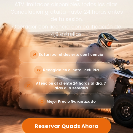
ATV limitados disponibles todos los días.
Cancelación gratuita hasta 24 horas antes
de tu sesión.
Operador con licencia con calificación de
4,9 estrellas.
Safari por el desierto con licencia
Recogida en el hotel incluida
Atención al cliente 24 horas al día, 7
días a la semana
Mejor Precio Garantizado
Reservar Quads Ahora