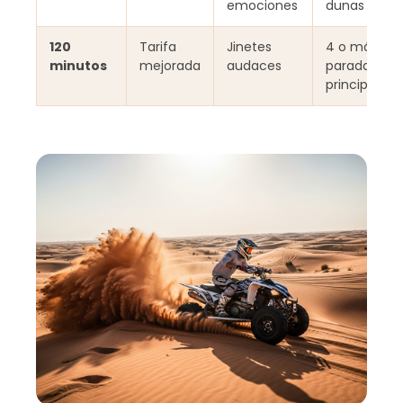
emociones
dunas
120
Tarifa
Jinetes
4 o más
minutos
mejorada
audaces
paradas
principales