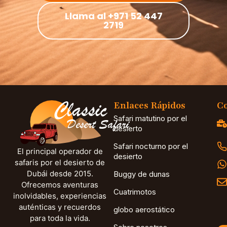
Llama al +971 52 447
2719
Enlaces Rápidos
Co
Safari matutino por el
desierto
Safari nocturno por el
El principal operador de
desierto
safaris por el desierto de
Dubái desde 2015.
Buggy de dunas
Ofrecemos aventuras
Cuatrimotos
inolvidables, experiencias
auténticas y recuerdos
globo aerostático
para toda la vida.