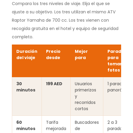
Compara los tres niveles de viaje. Elija el que se
ajuste a su objetivo. Los tres utilizan el mismo ATV
Raptor Yamaha de 700 cc. Los tres vienen con
recogida gratuita en el hotel y equipo de seguridad
completo.
Duración
Precio
Mejor
Paradas
del viaje
desde
para
para
tomar
fotos
30
199 AED
Usuarios
1 parada
minutos
primerizos
panorámica
y
recorridos
cortos
60
Tarifa
Buscadores
2 a 3
minutos
mejorada
de
paradas en