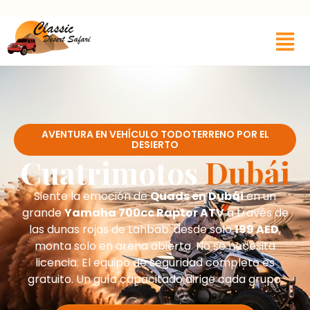
AVENTURA EN VEHÍCULO TODOTERRENO POR EL
DESIERTO
Cuatrimotos
Dubái
Siente la emoción de
Quads en Dubái
en un
grande
Yamaha 700cc Raptor ATV
a través de
las dunas rojas de Lahbab. desde solo
199 AED
,
monta solo en arena abierta. No se necesita
licencia. El equipo de seguridad completo es
gratuito. Un guía capacitado dirige cada grupo.